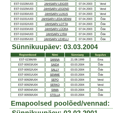
EST-01028/U03
JAHISARV LEIGER
07.04.2003
Vend
EST-01029/U03
JAHISARV LEGEND
07.04.2003
Vend
EST-01030/U03
JAHISARV LUXUS
07.04.2003
Vend
EST-01031/U03
JAHISARV LEDA SENNI
07.04.2003
Õde
EST-01032/U03
JAHISARV LOTTA
07.04.2003
Õde
EST-01033/U03
JAHISARV LÜÜRA
07.04.2003
Õde
EST-01034/U03
JAHISARV LYRA
07.04.2003
Õde
EST-01035/U03
JAHISARV LEXELLI
07.04.2003
Õde
Sünnikuupäev: 03.03.2004
Registrikood
Nimi
Sünniaeg
Sugulus
EST-02386/99
SANNA
21.08.1999
Ema
EST-00933/U04
SAIDA
03.03.2004
Õde
EST-00932/U04
SALLY
03.03.2004
Õde
EST-00931/U04
SEMME
03.03.2004
Õde
EST-00928/U04
SEPO
03.03.2004
Vend
EST-00929/U04
SERKO
03.03.2004
Vend
EST-00934/U04
SIIMA
03.03.2004
Õde
EST-00930/U04
STELLA
03.03.2004
Õde
Emapoolsed poolõed/vennad: