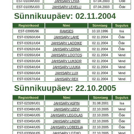
EST-01034/U03
JAHISARV LYRA
07.04.2003
Õde
EST-01035/U03
JAHISARV LEXELLI
07.04.2003
Õde
Sünnikuupäev: 02.11.2004
Registrikood
Nimi
Sünniaeg
Sugulus
EST-03995/96
RAMSES
10.10.1996
Isa
EST-03260/U04
JAHISARV LAHE
02.11.2004
Õde
EST-03261/U04
JAHISARV LAODIKE
02.11.2004
Õde
EST-03262/U04
JAHISARV LERNA
02.11.2004
Õde
EST-03265/U04
JAHISARV LOOTOS
02.11.2004
Vend
EST-03263/U04
JAHISARV LUKSOR
02.11.2004
Vend
EST-03264/U04
JAHISARV LUUKA
02.11.2004
Vend
EST-03266/U04
JAHISARV LUX
02.11.2004
Vend
EST-03267/U04
JAHISARV REX
02.11.2004
Vend
Sünnikuupäev: 22.10.2005
Registrikood
Nimi
Sünniaeg
Sugulus
EST-02328/U01
JAHISARV ASPIN
31.08.2001
Isa
EST-03348/U05
JAHISARV LEEVI
22.10.2005
Vend
EST-03346/U05
JAHISARV LEGOLAS
22.10.2005
Õde
EST-03345/U05
JAHISARV LINDIR
22.10.2005
Õde
EST-03344/U05
JAHISARV LOBEELIA
22.10.2005
Õde
EST-03350/U05
JAHISARV LOTHO
22.10.2005
Vend