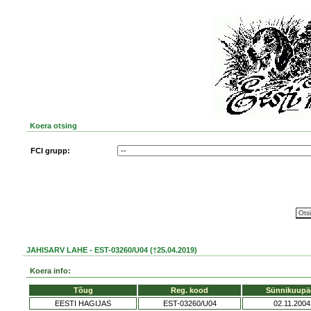
Koera otsing
FCI grupp:
JAHISARV LAHE - EST-03260/U04 (†25.04.2019)
Koera info:
Tõug
Reg. kood
Sünnikuupä
EESTI HAGIJAS
EST-03260/U04
02.11.2004