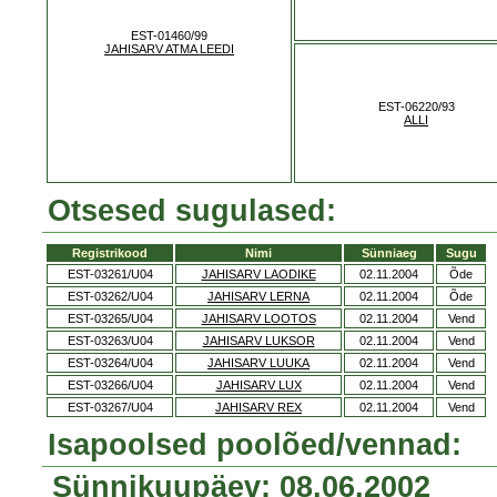
EST-01460/99
JAHISARV ATMA LEEDI
EST-06220/93
ALLI
Otsesed sugulased:
Registrikood
Nimi
Sünniaeg
Sugu
EST-03261/U04
JAHISARV LAODIKE
02.11.2004
Õde
EST-03262/U04
JAHISARV LERNA
02.11.2004
Õde
EST-03265/U04
JAHISARV LOOTOS
02.11.2004
Vend
EST-03263/U04
JAHISARV LUKSOR
02.11.2004
Vend
EST-03264/U04
JAHISARV LUUKA
02.11.2004
Vend
EST-03266/U04
JAHISARV LUX
02.11.2004
Vend
EST-03267/U04
JAHISARV REX
02.11.2004
Vend
Isapoolsed poolõed/vennad:
Sünnikuupäev: 08.06.2002