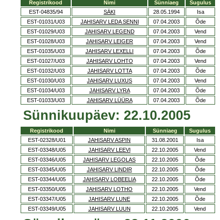
Registrikood
Nimi
Sünniaeg
Sugulus
EST-04835/94
SÄKI
28.05.1994
Isa
EST-01031/U03
JAHISARV LEDA SENNI
07.04.2003
Õde
EST-01029/U03
JAHISARV LEGEND
07.04.2003
Vend
EST-01028/U03
JAHISARV LEIGER
07.04.2003
Vend
EST-01035/U03
JAHISARV LEXELLI
07.04.2003
Õde
EST-01027/U03
JAHISARV LOHTO
07.04.2003
Vend
EST-01032/U03
JAHISARV LOTTA
07.04.2003
Õde
EST-01030/U03
JAHISARV LUXUS
07.04.2003
Vend
EST-01034/U03
JAHISARV LYRA
07.04.2003
Õde
EST-01033/U03
JAHISARV LÜÜRA
07.04.2003
Õde
Sünnikuupäev: 22.10.2005
Registrikood
Nimi
Sünniaeg
Sugulus
EST-02328/U01
JAHISARV ASPIN
31.08.2001
Isa
EST-03348/U05
JAHISARV LEEVI
22.10.2005
Vend
EST-03346/U05
JAHISARV LEGOLAS
22.10.2005
Õde
EST-03345/U05
JAHISARV LINDIR
22.10.2005
Õde
EST-03344/U05
JAHISARV LOBEELIA
22.10.2005
Õde
EST-03350/U05
JAHISARV LOTHO
22.10.2005
Vend
EST-03347/U05
JAHISARV LUNE
22.10.2005
Õde
EST-03349/U05
JAHISARV LUUN
22.10.2005
Vend