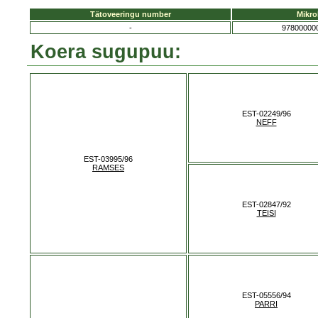
Tätoveeringu number
Mikro
-
97800000
Koera sugupuu:
EST-02249/96
NEFF
EST-03995/96
RAMSES
EST-02847/92
TEISI
EST-05556/94
PARRI