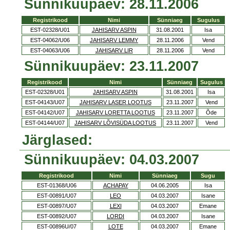
Sünnikuupäev: 28.11.2006
Registrikood
Nimi
Sünniaeg
Sugulus
EST-02328/U01
JAHISARV ASPIN
31.08.2001
Isa
EST-04062/U06
JAHISARV LEMMY
28.11.2006
Vend
EST-04063/U06
JAHISARV LIR
28.11.2006
Vend
Sünnikuupäev: 23.11.2007
Registrikood
Nimi
Sünniaeg
Sugulus
EST-02328/U01
JAHISARV ASPIN
31.08.2001
Isa
EST-04143/U07
JAHISARV LASER LOOTUS
23.11.2007
Vend
EST-04142/U07
JAHISARV LORETTA LOOTUS
23.11.2007
Õde
EST-04144/U07
JAHISARV LÕVISÜDA LOOTUS
23.11.2007
Vend
Järglased:
Sünnikuupäev: 04.03.2007
Registrikood
Nimi
Sünniaeg
Sugu
EST-01368/U06
ACHAPAY
04.06.2005
Isa
EST-00891/U07
LEO
04.03.2007
Isane
EST-00897/U07
LEXI
04.03.2007
Emane
EST-00892/U07
LORDI
04.03.2007
Isane
EST-00896U/07
LOTE
04.03.2007
Emane