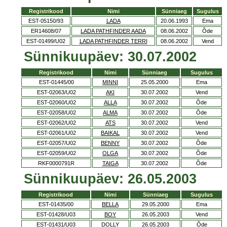
Registrikood
Nimi
Sünniaeg
Sugulus
EST-05150/93
LADA
20.06.1993
Ema
ER14608/07
LADA PATHFINDER AADA
08.06.2002
Õde
EST-01499/U02
LADA PATHFINDER TERRI
08.06.2002
Vend
Sünnikuupäev: 30.07.2002
Registrikood
Nimi
Sünniaeg
Sugulus
EST-01445/00
MINNI
25.05.2000
Ema
EST-02063/U02
AKI
30.07.2002
Vend
EST-02060/U02
ALLA
30.07.2002
Õde
EST-02058/U02
ALMA
30.07.2002
Õde
EST-02062/U02
ATS
30.07.2002
Vend
EST-02061/U02
BAIKAL
30.07.2002
Vend
EST-02057/U02
BENNY
30.07.2002
Õde
EST-02059/U02
OLGA
30.07.2002
Õde
RKF0000791R
TAIGA
30.07.2002
Õde
Sünnikuupäev: 26.05.2003
Registrikood
Nimi
Sünniaeg
Sugulus
EST-01435/00
BELLA
29.05.2000
Ema
EST-01428/U03
BOY
26.05.2003
Vend
EST-01431/U03
DOLLY
26.05.2003
Õde