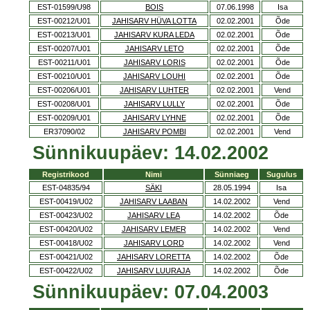
EST-01599/U98
BOIS
07.06.1998
Isa
EST-00212/U01
JAHISARV HÜVA LOTTA
02.02.2001
Õde
EST-00213/U01
JAHISARV KURA LEDA
02.02.2001
Õde
EST-00207/U01
JAHISARV LETO
02.02.2001
Õde
EST-00211/U01
JAHISARV LORIS
02.02.2001
Õde
EST-00210/U01
JAHISARV LOUHI
02.02.2001
Õde
EST-00206/U01
JAHISARV LUHTER
02.02.2001
Vend
EST-00208/U01
JAHISARV LULLY
02.02.2001
Õde
EST-00209/U01
JAHISARV LYHNE
02.02.2001
Õde
ER37090/02
JAHISARV POMBI
02.02.2001
Vend
Sünnikuupäev: 14.02.2002
Registrikood
Nimi
Sünniaeg
Sugulus
EST-04835/94
SÄKI
28.05.1994
Isa
EST-00419/U02
JAHISARV LAABAN
14.02.2002
Vend
EST-00423/U02
JAHISARV LEA
14.02.2002
Õde
EST-00420/U02
JAHISARV LEMER
14.02.2002
Vend
EST-00418/U02
JAHISARV LORD
14.02.2002
Vend
EST-00421/U02
JAHISARV LORETTA
14.02.2002
Õde
EST-00422/U02
JAHISARV LUURAJA
14.02.2002
Õde
Sünnikuupäev: 07.04.2003