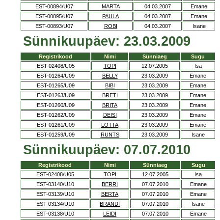
EST-00894/U07
MARTA
04.03.2007
Emane
EST-00895/U07
PAULA
04.03.2007
Emane
EST-00893/U07
ROBI
04.03.2007
Isane
Sünnikuupäev: 23.03.2009
Registrikood
Nimi
Sünniaeg
Sugu
EST-02408/U05
TOPI
12.07.2005
Isa
EST-01264/U09
BELLY
23.03.2009
Emane
EST-01265/U09
BIBI
23.03.2009
Emane
EST-01263/U09
BRETI
23.03.2009
Emane
EST-01260/U09
BRITA
23.03.2009
Emane
EST-01262/U09
DEISI
23.03.2009
Emane
EST-01261/U09
LOTTA
23.03.2009
Emane
EST-01259/U09
RUNTS
23.03.2009
Isane
Sünnikuupäev: 07.07.2010
Registrikood
Nimi
Sünniaeg
Sugu
EST-02408/U05
TOPI
12.07.2005
Isa
EST-03140/U10
BERRI
07.07.2010
Emane
EST-03139/U10
BERTA
07.07.2010
Emane
EST-03134/U10
BRANDI
07.07.2010
Isane
EST-03138/U10
LEIDI
07.07.2010
Emane