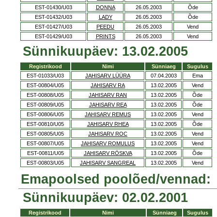
EST-01430/U03
DONNA
26.05.2003
Õde
EST-01432/U03
LADY
26.05.2003
Õde
EST-01427/U03
PEEDU
26.05.2003
Vend
EST-01429/U03
PRINTS
26.05.2003
Vend
Sünnikuupäev: 13.02.2005
Registrikood
Nimi
Sünniaeg
Sugulus
EST-01033/U03
JAHISARV LÜÜRA
07.04.2003
Ema
EST-00804/U05
JAHISARV RA
13.02.2005
Vend
EST-00808/U05
JAHISARV RAN
13.02.2005
Õde
EST-00809/U05
JAHISARV REA
13.02.2005
Õde
EST-00806/U05
JAHISARV REMUS
13.02.2005
Vend
EST-00810/U05
JAHISARV RHEA
13.02.2005
Õde
EST-00805/U05
JAHISARV ROC
13.02.2005
Vend
EST-00807/U05
JAHISARV ROMULUS
13.02.2005
Vend
EST-00811/U05
JAHISARV RÖSKVA
13.02.2005
Õde
EST-00803/U05
JAHISARV SANGREAL
13.02.2005
Vend
Emapoolsed poolõed/vennad:
Sünnikuupäev: 02.02.2001
Registrikood
Nimi
Sünniaeg
Sugulus