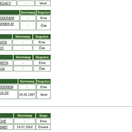
LEGACY
-
Vend
Sünniaeg
Sugulus
 DEERIEM
-
Ema
ARMER AT
-
Õde
Sünniaeg
Sugulus
ASTA
-
Ema
EQ
-
Õde
Sünniaeg
Sugulus
ARITA
-
Ema
OJA
-
Õde
Sünniaeg
Sugulus
DEERIEM
-
Ema
US OF
03.05.1997
Vend
Sünniaeg
Sugu
LOVE
-
Ema
BABY
19.07.2002
Emane