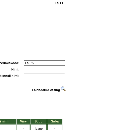
EN
EE
eerimiskood:
Nimi:
Kenneli nimi:
Laiendatud otsing
i nimi
Värv
Sugu
Saba
-
Isane
-