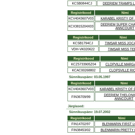
KCSB0844CJ
DEERIEM TRAMPS 
Registrikood
Nimi
KCV4043607V03
KARABEL KRISTY OF
DEERIEM SUPER CH
KCX3815204X03
ANNCOURT
Registrikood
Nimi
KCSB1794CJ
TIMSAR MISS JOC
VDH-VK020622
TIMSAR MISS TE
Registrikood
Nimi
KCZ5733905Z04
CLOPVILLE MARG
KCAC00268802
CLOPSVILLE RI
Sünnikuupäev: 03.05.1997
Registrikood
Nimi
KCV4043607V03
KARABEL KRISTY OF 
DEERIEM THELONI
FIN36709/99
ANNCOURT
Järglased:
Sünnikuupäev: 19.07.2002
Registrikood
Nimi
FIN14702/97
BLENMARIN FIRST 
FIN38453/02
BLENMARIN PRETTY 