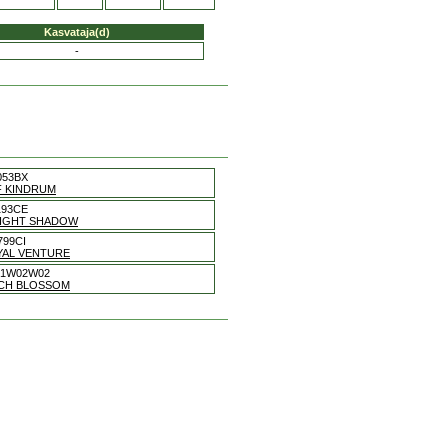
Kasvataja(d)
-
053BX
F KINDRUM
193CE
LIGHT SHADOW
799CI
YAL VENTURE
01W02W02
ACH BLOSSOM