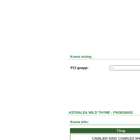
Koera otsing
FCI grupp:
ASTRALEA WILD THYME - FIN38166/02
Koera info:
Tõug
CAVALIER KING CHARLES SP