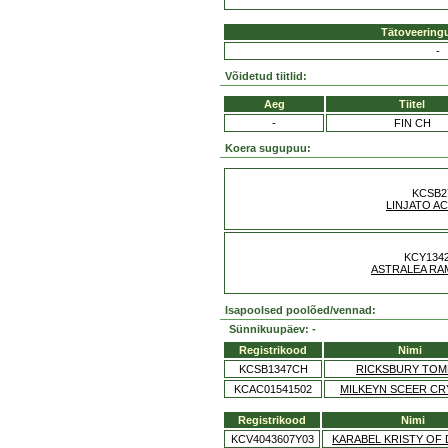
Tätoveering
-
Võidetud tiitlid:
Aeg
Tiitel
-
FIN CH
Koera sugupuu:
KCSB2
LINJATO A
KCY134
ASTRALEA RA
Isapoolsed poolõed/vennad:
Sünnikuupäev: -
Registrikood
Nimi
KCSB1347CH
RICKSBURY TO
KCAC01541502
MILKEYN SCEER CR
Registrikood
Nimi
KCV4043607Y03
KARABEL KRISTY OF