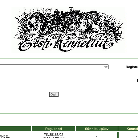
Registr
Reg. kood
Sünnikuupäev
Kennel
FIN38166/02
ANJEL
-
-