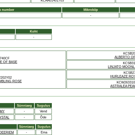
KCAA01401703
u number
Mikrokiip
-
Koht
-
KCSB2
ALBERTO O
740CF
CE OF BASE
KCSB3
LINJATO MOON
KCSB2
HURLEAZE RO
2202Y02
MBLING ROSE
KCW26331
ASTRALEA PE
Sünniaeg
Sugulus
MMY
-
Vend
YSTAL
-
Õde
Sünniaeg
Sugulus
 DEERIEM
-
Ema