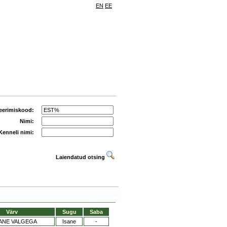
EN
EE
eerimiskood:
Nimi:
Kenneli nimi:
Laiendatud otsing
Värv
Sugu
Saba
ANE VALGEGA
Isane
-