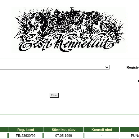
Registr
Reg. kood
Sünnikuupäev
Kenneli nimi
FIN23630/99
07.05.1999
-
PUN