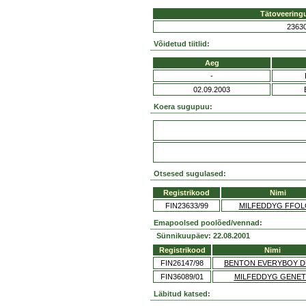
Tätoveering
2363
Võidetud tiitlid:
Aeg
-
02.09.2003
Koera sugupuu:
Otsesed sugulased:
Registrikood
Nimi
FIN23633/99
MILFEDDYG FFO
Emapoolsed poolõed/vennad:
Sünnikuupäev: 22.08.2001
Registrikood
Nimi
FIN26147/98
BENTON EVERYBOY 
FIN36089/01
MILFEDDYG GENE
Läbitud katsed: