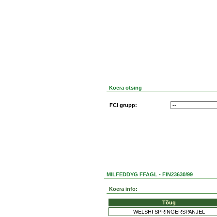
Koera otsing
FCI grupp:
MILFEDDYG FFAGL - FIN23630/99
Koera info:
Tõug
WELSHI SPRINGERSPANJEL