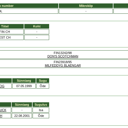
u number
Mikrokiip
0L
-
Tiitel
Koht
FIN CH
-
EST CH
-
FIN13242/98
DON'S SCOTCHMAN
FIN23918/95
MILFEDDYG BLAENGAR
Sünniaeg
Sugu
LOG
07.05.1999
Õde
Sünniaeg
Sugulus
DUCK
-
Isa
TH
22.08.2001
Õde