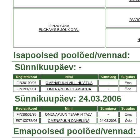
PAARG
FIN24964/98
EUCHAM'S BIJOUX OPAL
N
Isapoolsed poolõed/vennad:
Sünnikuupäev: -
Registrikood
Nimi
Sünniaeg
Sugulus
FIN30109/96
OMENAPUUN VILLI HUVITUS
-
Ema
FIN19371/01
OMENAPUUN CHAMPANJA
-
Õde
Sünnikuupäev: 24.03.2006
Registrikood
Nimi
Sünniaeg
Sugulus
FIN39531/98
OMENAPUUN TSAARIN TALVI
-
Ema
EST-03756/06
OMENAPUUN ONNELIINA
24.03.2006
Õde
Emapoolsed poolõed/vennad: