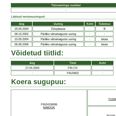
Tätoveeringu number
-
Läbitud terviseuuringud:
Aeg
Uuring
Koht
Tulemus
29.09.2004
Düsplaasia
-
B
08.10.2002
Pärilike silmahaiguste uuring
-
-
10.09.2004
Pärilike silmahaiguste uuring
-
leiuta
06.08.2008
Pärilike silmahaiguste uuring
-
leiuta
Võidetud tiitlid:
Aeg
Tiitel
Koht
27.04.2004
FIN CH
-
-
FINJW02
-
Koera sugupuu:
TUIS
FIN24199/96
NAMJOK
ROYAL