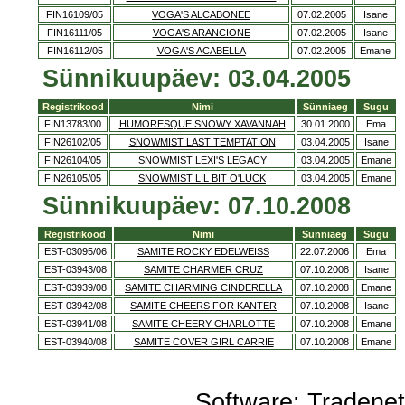
FIN16109/05
VOGA'S ALCABONEE
07.02.2005
Isane
FIN16111/05
VOGA'S ARANCIONE
07.02.2005
Isane
FIN16112/05
VOGA'S ACABELLA
07.02.2005
Emane
Sünnikuupäev: 03.04.2005
Registrikood
Nimi
Sünniaeg
Sugu
FIN13783/00
HUMORESQUE SNOWY XAVANNAH
30.01.2000
Ema
FIN26102/05
SNOWMIST LAST TEMPTATION
03.04.2005
Isane
FIN26104/05
SNOWMIST LEXI'S LEGACY
03.04.2005
Emane
FIN26105/05
SNOWMIST LIL BIT O'LUCK
03.04.2005
Emane
Sünnikuupäev: 07.10.2008
Registrikood
Nimi
Sünniaeg
Sugu
EST-03095/06
SAMITE ROCKY EDELWEISS
22.07.2006
Ema
EST-03943/08
SAMITE CHARMER CRUZ
07.10.2008
Isane
EST-03939/08
SAMITE CHARMING CINDERELLA
07.10.2008
Emane
EST-03942/08
SAMITE CHEERS FOR KANTER
07.10.2008
Isane
EST-03941/08
SAMITE CHEERY CHARLOTTE
07.10.2008
Emane
EST-03940/08
SAMITE COVER GIRL CARRIE
07.10.2008
Emane
Software:
Tradene