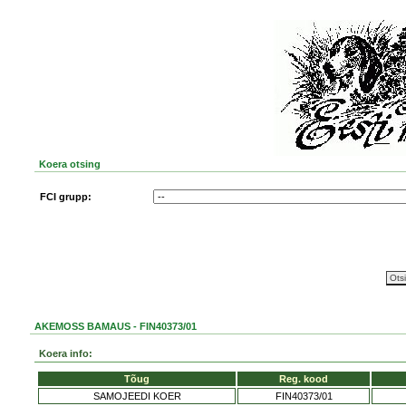
Koera otsing
FCI grupp:
AKEMOSS BAMAUS - FIN40373/01
Koera info:
Tõug
Reg. kood
SAMOJEEDI KOER
FIN40373/01