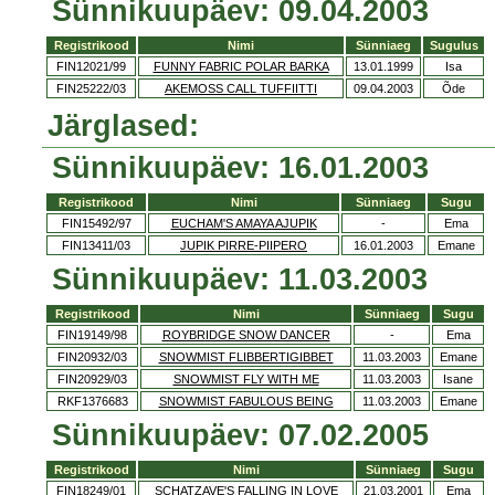
Sünnikuupäev: 09.04.2003
Registrikood
Nimi
Sünniaeg
Sugulus
FIN12021/99
FUNNY FABRIC POLAR BARKA
13.01.1999
Isa
FIN25222/03
AKEMOSS CALL TUFFIITTI
09.04.2003
Õde
Järglased:
Sünnikuupäev: 16.01.2003
Registrikood
Nimi
Sünniaeg
Sugu
FIN15492/97
EUCHAM'S AMAYA AJUPIK
-
Ema
FIN13411/03
JUPIK PIRRE-PIIPERO
16.01.2003
Emane
Sünnikuupäev: 11.03.2003
Registrikood
Nimi
Sünniaeg
Sugu
FIN19149/98
ROYBRIDGE SNOW DANCER
-
Ema
FIN20932/03
SNOWMIST FLIBBERTIGIBBET
11.03.2003
Emane
FIN20929/03
SNOWMIST FLY WITH ME
11.03.2003
Isane
RKF1376683
SNOWMIST FABULOUS BEING
11.03.2003
Emane
Sünnikuupäev: 07.02.2005
Registrikood
Nimi
Sünniaeg
Sugu
FIN18249/01
SCHATZAVE'S FALLING IN LOVE
21.03.2001
Ema