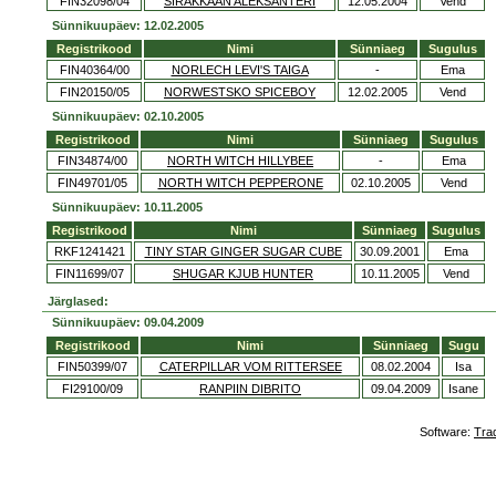
FIN32098/04
SIRAKKAAN ALEKSANTERI
12.05.2004
Vend
Sünnikuupäev: 12.02.2005
Registrikood
Nimi
Sünniaeg
Sugulus
FIN40364/00
NORLECH LEVI'S TAIGA
-
Ema
FIN20150/05
NORWESTSKO SPICEBOY
12.02.2005
Vend
Sünnikuupäev: 02.10.2005
Registrikood
Nimi
Sünniaeg
Sugulus
FIN34874/00
NORTH WITCH HILLYBEE
-
Ema
FIN49701/05
NORTH WITCH PEPPERONE
02.10.2005
Vend
Sünnikuupäev: 10.11.2005
Registrikood
Nimi
Sünniaeg
Sugulus
RKF1241421
TINY STAR GINGER SUGAR CUBE
30.09.2001
Ema
FIN11699/07
SHUGAR KJUB HUNTER
10.11.2005
Vend
Järglased:
Sünnikuupäev: 09.04.2009
Registrikood
Nimi
Sünniaeg
Sugu
FIN50399/07
CATERPILLAR VOM RITTERSEE
08.02.2004
Isa
FI29100/09
RANPIIN DIBRITO
09.04.2009
Isane
Software:
Tra