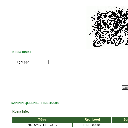
Koera otsing
FCI grupp:
RANPIIN QUEENIE - FIN21020/05
Koera info:
Tõug
Reg. kood
Sü
NORWICHI TERJER
FIN21020/05