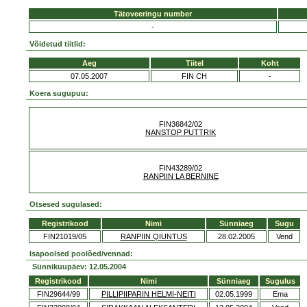
Tätoveeringu number
-
Võidetud tiitlid:
Aeg
Tiitel
Koht
07.05.2007
FIN CH
-
Koera sugupuu:
FIN36842/02
NANSTOP PUTTRIK
FIN43289/02
RANPIIN LA BERNINE
Otsesed sugulased:
Registrikood
Nimi
Sünniaeg
Sugu
FIN21019/05
RANPIIN QIUNTUS
28.02.2005
Vend
Isapoolsed poolõed/vennad:
Sünnikuupäev: 12.05.2004
Registrikood
Nimi
Sünniaeg
Sugulus
FIN29644/99
PILLIPIIPARIN HELMI-NEITI
02.05.1999
Ema