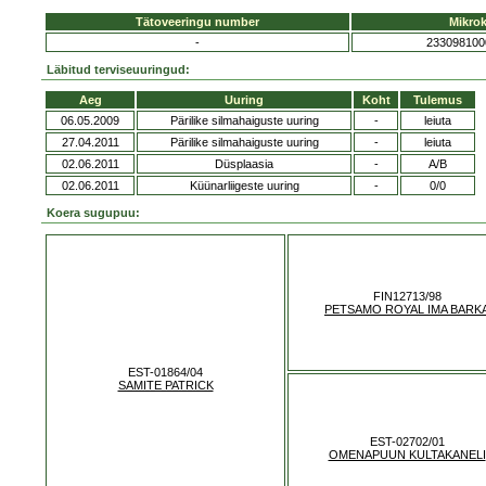
Tätoveeringu number
Mikrok
-
233098100
Läbitud terviseuuringud:
Aeg
Uuring
Koht
Tulemus
06.05.2009
Pärilike silmahaiguste uuring
-
leiuta
27.04.2011
Pärilike silmahaiguste uuring
-
leiuta
02.06.2011
Düsplaasia
-
A/B
02.06.2011
Küünarliigeste uuring
-
0/0
Koera sugupuu:
FIN12713/98
PETSAMO ROYAL IMA BARK
EST-01864/04
SAMITE PATRICK
EST-02702/01
OMENAPUUN KULTAKANELI