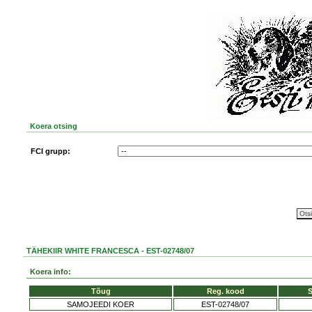
Koera otsing
FCI grupp:
TÄHEKIIR WHITE FRANCESCA - EST-02748/07
Koera info:
Tõug
Reg. kood
S
SAMOJEEDI KOER
EST-02748/07