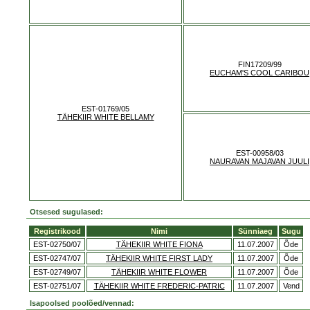
FIN17209/99
EUCHAM'S COOL CARIBOU
EST-01769/05
TÄHEKIIR WHITE BELLAMY
EST-00958/03
NAURAVAN MAJAVAN JUULI
Otsesed sugulased:
Registrikood
Nimi
Sünniaeg
Sugu
EST-02750/07
TÄHEKIIR WHITE FIONA
11.07.2007
Õde
EST-02747/07
TÄHEKIIR WHITE FIRST LADY
11.07.2007
Õde
EST-02749/07
TÄHEKIIR WHITE FLOWER
11.07.2007
Õde
EST-02751/07
TÄHEKIIR WHITE FREDERIC-PATRIC
11.07.2007
Vend
Isapoolsed poolõed/vennad: