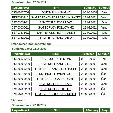
Sünnikuupäev: 17.09.2011
Registrikood
Nimi
Sünniaeg
Sugulus
EST-02067/06
OMENAPUUN PAMINA
06.04.2006
Ema
RKF3313913
SAMITE FENDY FERRERO MY SWEET
17.09.2011
Vend
EST-03632/11
SAMITE FLAME OF LOVE
17.09.2011
Õde
EST-03630/11
SAMITE FLOY FOLLOW ME
17.09.2011
Vend
EST-03631/11
SAMITE FUNNYBOY FRANKIE
17.09.2011
Vend
EST-03629/11
SAMITE FURBALL FABIO
17.09.2011
Vend
Emapoolsed poolõed/vennad:
Sünnikuupäev: 22.05.2009
Registrikood
Nimi
Sünniaeg
Sugulus
EST-00535/06
TALVITUULI PETER PAN
05.12.2005
Isa
EST-02096/09
LUMEINGEL KARLSSON
22.05.2009
Vend
EST-02095/09
LUMEINGEL KARUPOEG PUHH
22.05.2009
Vend
EST-02100/09
LUMEINGEL LUMIVALGUKE
22.05.2009
Õde
EST-02098/09
LUMEINGEL OKASROOSIKE
22.05.2009
Õde
EST-02094/09
LUMEINGEL PETER PAAN
22.05.2009
Vend
EST-02099/09
LUMEINGEL PÖIAL-LIISI
22.05.2009
Õde
EST-02097/09
LUMEINGEL VÄIKE MERINEITSI
22.05.2009
Õde
Järglased:
Sünnikuupäev: 22.10.2012
Registrikood
Nimi
Sünniaeg
Sugu