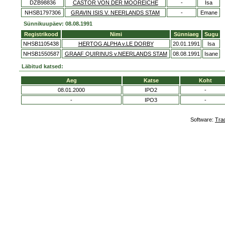
DZB98836
CASTOR VON DER MOOREICHE
-
Isa
NHSB1797306
GRAVIN ISIS V. NEERLANDS STAM
-
Emane
Sünnikuupäev: 08.08.1991
Registrikood
Nimi
Sünniaeg
Sugu
NHSB1105438
HERTOG ALPHA v.LE DORBY
20.01.1991
Isa
NHSB1550587
GRAAF QUIRINUS v.NEERLANDS STAM
08.08.1991
Isane
Läbitud katsed:
Aeg
Katse
Koht
08.01.2000
IPO2
-
-
IPO3
-
Software:
Tra