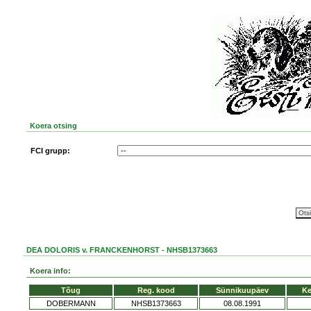
Koera otsing
FCI grupp:
DEA DOLORIS v. FRANCKENHORST - NHSB1373663
Koera info:
Tõug
Reg. kood
Sünnikuupäev
Ke
DOBERMANN
NHSB1373663
08.08.1991