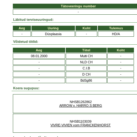
Tätoveeringu number
-
Läbitud terviseuuringud:
Aeg
Uuring
Koht
Tulemus
-
Düsplaasia
-
HD/A
Võidetud tiitlid:
Aeg
Tiitel
Koht
08.01.2000
Multi CH
-
-
NLD CH
-
-
C.I.B
-
-
D CH
-
-
BdSg86
-
Koera sugupuu:
NHSB1262862
ARROW v. HARRO.S BERG
NHSB1103039
VIVRE-VIVIEN vom FRANCKENHORST