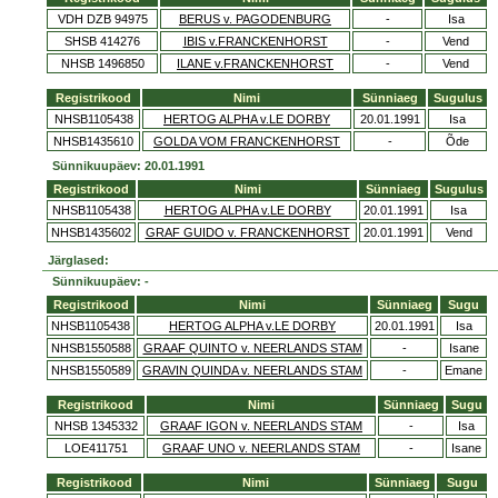
VDH DZB 94975
BERUS v. PAGODENBURG
-
Isa
SHSB 414276
IBIS v.FRANCKENHORST
-
Vend
NHSB 1496850
ILANE v.FRANCKENHORST
-
Vend
Registrikood
Nimi
Sünniaeg
Sugulus
NHSB1105438
HERTOG ALPHA v.LE DORBY
20.01.1991
Isa
NHSB1435610
GOLDA VOM FRANCKENHORST
-
Õde
Sünnikuupäev: 20.01.1991
Registrikood
Nimi
Sünniaeg
Sugulus
NHSB1105438
HERTOG ALPHA v.LE DORBY
20.01.1991
Isa
NHSB1435602
GRAF GUIDO v. FRANCKENHORST
20.01.1991
Vend
Järglased:
Sünnikuupäev: -
Registrikood
Nimi
Sünniaeg
Sugu
NHSB1105438
HERTOG ALPHA v.LE DORBY
20.01.1991
Isa
NHSB1550588
GRAAF QUINTO v. NEERLANDS STAM
-
Isane
NHSB1550589
GRAVIN QUINDA v. NEERLANDS STAM
-
Emane
Registrikood
Nimi
Sünniaeg
Sugu
NHSB 1345332
GRAAF IGON v. NEERLANDS STAM
-
Isa
LOE411751
GRAAF UNO v. NEERLANDS STAM
-
Isane
Registrikood
Nimi
Sünniaeg
Sugu