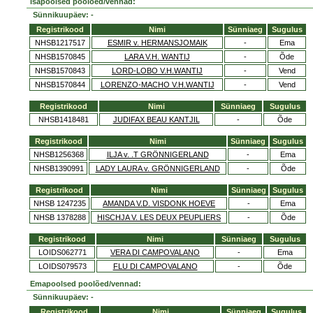
Isapoolsed poolõed/vennad:
Sünnikuupäev: -
Registrikood
Nimi
Sünniaeg
Sugulus
NHSB1217517
ESMIR v. HERMANSJOMAIK
-
Ema
NHSB1570845
LARA V.H. WANTIJ
-
Õde
NHSB1570843
LORD-LOBO V.H.WANTIJ
-
Vend
NHSB1570844
LORENZO-MACHO V.H.WANTIJ
-
Vend
Registrikood
Nimi
Sünniaeg
Sugulus
NHSB1418481
JUDIFAX BEAU KANTJIL
-
Õde
Registrikood
Nimi
Sünniaeg
Sugulus
NHSB1256368
ILJA v. .T GRÖNNIGERLAND
-
Ema
NHSB1390991
LADY LAURA v. GRÖNNIGERLAND
-
Õde
Registrikood
Nimi
Sünniaeg
Sugulus
NHSB 1247235
AMANDA V.D. VISDONK HOEVE
-
Ema
NHSB 1378288
HISCHJA V. LES DEUX PEUPLIERS
-
Õde
Registrikood
Nimi
Sünniaeg
Sugulus
LOIDS062771
VERA DI CAMPOVALANO
-
Ema
LOIDS079573
FLU DI CAMPOVALANO
-
Õde
Emapoolsed poolõed/vennad:
Sünnikuupäev: -
Registrikood
Nimi
Sünniaeg
Sugulus