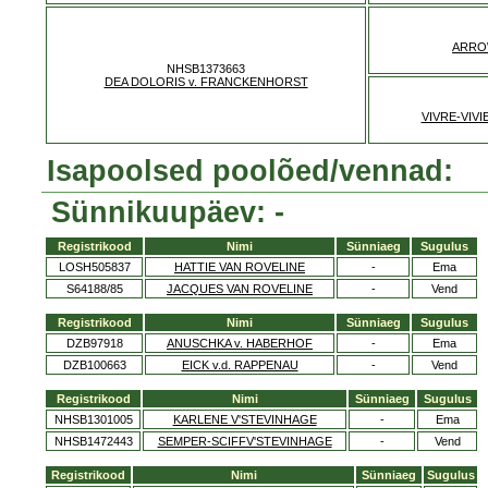
ARRO
NHSB1373663
DEA DOLORIS v. FRANCKENHORST
VIVRE-VIV
Isapoolsed poolõed/vennad:
Sünnikuupäev: -
Registrikood
Nimi
Sünniaeg
Sugulus
LOSH505837
HATTIE VAN ROVELINE
-
Ema
S64188/85
JACQUES VAN ROVELINE
-
Vend
Registrikood
Nimi
Sünniaeg
Sugulus
DZB97918
ANUSCHKA v. HABERHOF
-
Ema
DZB100663
EICK v.d. RAPPENAU
-
Vend
Registrikood
Nimi
Sünniaeg
Sugulus
NHSB1301005
KARLENE V'STEVINHAGE
-
Ema
NHSB1472443
SEMPER-SCIFFV'STEVINHAGE
-
Vend
Registrikood
Nimi
Sünniaeg
Sugulus