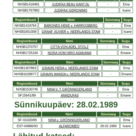
NHSB1418481
JUDIFAX BEAU KANTJIL
-
Ema
NHSB1767882
JUDIFAX GERONIMO
-
Isane
Registrikood
Nimi
Sünniaeg
Sugu
NHSB1419764
BARONES HEKE v. HARROSBERG
-
Ema
NHSB1651008
GRAAF XUVIER v. NEERLANDS STAM
-
Isane
Registrikood
Nimi
Sünniaeg
Sugu
NHSB1370757
CITTA VON ADEL STOLZ
-
Ema
NHSB1725160
NORA VOM HIRO ASAKAWA
-
Emane
Registrikood
Nimi
Sünniaeg
Sugu
NHSB1307883
GRAVIN HERA v. NEERLANDS STAM
-
Ema
NHSB1628877
GRAVIN WANDA v. NEERLANDS STAM
-
Emane
Registrikood
Nimi
Sünniaeg
Sugu
NHSB1530745
NINA V..T GRÖNNIGERLAND
-
Ema
SF15641/89
ANNDUFAS
-
Emane
Sünnikuupäev: 28.02.1989
Registrikood
Nimi
Sünniaeg
Sugu
SF-01020/89
NINA v. GRÖNNIGERLAND
-
Ema
EST-04886/93
ALFAROMEO
28.02.1989
Isane