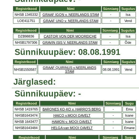
Registrikood
Nimi
Sünniaeg
Sugulus
NHSB 1345332
GRAAF IGON v. NEERLANDS STAM
-
Isa
LOE411751
GRAAF UNO v. NEERLANDS STAM
-
Vend
Registrikood
Nimi
Sünniaeg
Sugulus
DZB98836
CASTOR VON DER MOOREICHE
-
Isa
NHSB1797306
GRAVIN ISIS V. NEERLANDS STAM
-
Õde
Sünnikuupäev: 08.08.1991
Registrikood
Nimi
Sünniaeg
Sugulus
GRAAF QUIRINUS v.NEERLANDS
NHSB1550587
08.08.1991
Vend
STAM
Järglased:
Sünnikuupäev: -
Registrikood
Nimi
Sünniaeg
Sugu
NHSB 1419765
BARONES KO-KO v. HARRO'S BERG
-
Ema
NHSB1643474
HAICO v.MOOI OAVELT
-
Isane
NHSB 1643477
HAMON v. MOOI OAVELT
-
Isane
NHSB1643484
HELGA van MOOI OAVELT
-
Emane
Registrikood
Nimi
Sünniaeg
Sugu