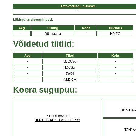
Tätoveeringu number
-
Läbitud terviseuuringud:
Aeg
Uuring
Koht
Tulemus
-
Düsplaasia
-
HD TC
Võidetud tiitlid:
Aeg
Tiitel
Koht
-
BJDCsg
-
-
IDCSg
-
-
JW88
-
-
NLD CH
-
Koera sugupuu:
DON DAY
NHSB1105438
HERTOG ALPHA v.LE DORBY
TANJA