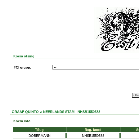
Koera otsing
FCI grupp:
GRAAF QUINTO v. NEERLANDS STAM - NHSB1550588
Koera info:
Tõug
Reg. kood
S
DOBERMANN
NHSB1550588