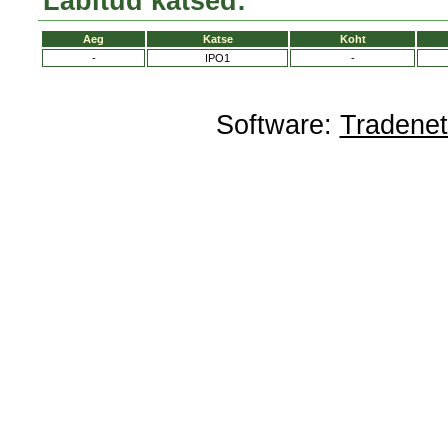
Läbitud katsed:
Aeg
Katse
Koht
-
IPO1
-
Software:
Tradene