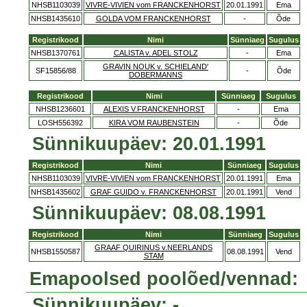
NHSB1103039
VIVRE-VIVIEN vom FRANCKENHORST
20.01.1991
Ema
NHSB1435610
GOLDA VOM FRANCKENHORST
-
Õde
Registrikood
Nimi
Sünniaeg
Sugulus
NHSB1370761
CALISTA v. ADEL STOLZ
-
Ema
GRAVIN NOUK v. SCHIELAND'
SF15856/88
-
Õde
DOBERMANNS
Registrikood
Nimi
Sünniaeg
Sugulus
NHSB1236601
ALEXIS V.FRANCKENHORST
-
Ema
LOSH556392
KIRA VOM RAUBENSTEIN
-
Õde
Sünnikuupäev: 20.01.1991
Registrikood
Nimi
Sünniaeg
Sugulus
NHSB1103039
VIVRE-VIVIEN vom FRANCKENHORST
20.01.1991
Ema
NHSB1435602
GRAF GUIDO v. FRANCKENHORST
20.01.1991
Vend
Sünnikuupäev: 08.08.1991
Registrikood
Nimi
Sünniaeg
Sugulus
GRAAF QUIRINUS v.NEERLANDS
NHSB1550587
08.08.1991
Vend
STAM
Emapoolsed poolõed/vennad:
Sünnikuupäev: -