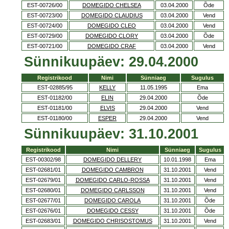
EST-00726/00
DOMEGIDO CHELSEA
03.04.2000
Õde
EST-00723/00
DOMEGIDO CLAUDIUS
03.04.2000
Vend
EST-00724/00
DOMEGIDO CLEO
03.04.2000
Vend
EST-00729/00
DOMEGIDO CLORY
03.04.2000
Õde
EST-00721/00
DOMEGIDO CRAF
03.04.2000
Vend
Sünnikuupäev: 29.04.2000
Registrikood
Nimi
Sünniaeg
Sugulus
EST-02885/95
KELLY
11.05.1995
Ema
EST-01182/00
ELIN
29.04.2000
Õde
EST-01181/00
ELVIS
29.04.2000
Vend
EST-01180/00
ESPER
29.04.2000
Vend
Sünnikuupäev: 31.10.2001
Registrikood
Nimi
Sünniaeg
Sugulus
EST-00302/98
DOMEGIDO DELLERY
10.01.1998
Ema
EST-02681/01
DOMEGIDO CAMBRON
31.10.2001
Vend
EST-02679/01
DOMEGIDO CARLO-ROSSA
31.10.2001
Vend
EST-02680/01
DOMEGIDO CARLSSON
31.10.2001
Vend
EST-02677/01
DOMEGIDO CAROLA
31.10.2001
Õde
EST-02676/01
DOMEGIDO CESSY
31.10.2001
Õde
EST-02683/01
DOMEGIDO CHRISOSTOMUS
31.10.2001
Vend