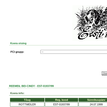
Koera otsing
FCI grupp:
REEWEIL BEI-CINDY - EST-01937/99
Koera info:
Tõug
Reg. kood
Sünnikuupäev
ROTTWEILER
EST-01937/99
24.07.1999