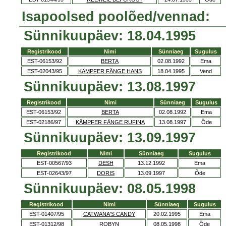
Isapoolsed poolõed/vennad:
Sünnikuupäev: 18.04.1995
Registrikood
Nimi
Sünniaeg
Sugulus
EST-06153/92
BERTA
02.08.1992
Ema
EST-02043/95
KÄMPFER FÄNGE HANS
18.04.1995
Vend
Sünnikuupäev: 13.08.1997
Registrikood
Nimi
Sünniaeg
Sugulus
EST-06153/92
BERTA
02.08.1992
Ema
EST-02186/97
KÄMPFER FÄNGE RUFINA
13.08.1997
Õde
Sünnikuupäev: 13.09.1997
Registrikood
Nimi
Sünniaeg
Sugulus
EST-00567/93
DESH
13.12.1992
Ema
EST-02643/97
DORIS
13.09.1997
Õde
Sünnikuupäev: 08.05.1998
Registrikood
Nimi
Sünniaeg
Sugulus
EST-01407/95
CATWANA'S CANDY
20.02.1995
Ema
EST-01312/98
ROBYN
08.05.1998
Õde