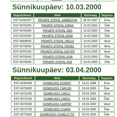
Sünnikuupäev: 10.03.2000
Registrikood
Nimi
Sünniaeg
Sugulus
EST-01001/97
PRIVATE-STEFAL SAMANTHA
05.03.1997
Ema
EST-00702/00
PRIVATE-STEFAL DARIA
10.03.2000
Õde
EST-00703/00
PRIVATE-STEFAL DEA
10.03.2000
Õde
EST-00704/00
PRIVATE-STEFAL DEMI
10.03.2000
Õde
EST-00699/00
PRIVATE-STEFAL DIEGO
10.03.2000
Vend
EST-00700/00
PRIVATE-STEFAL DIESEL
10.03.2000
Vend
EST-00701/00
PRIVATE-STEFAL DIETER
10.03.2000
Vend
EST-00705/00
PRIVATE-STEFAL DIVA
10.03.2000
Õde
EST-00706/00
PRIVATE-STEFAL DIXI
10.03.2000
Õde
Sünnikuupäev: 03.04.2000
Registrikood
Nimi
Sünniaeg
Sugulus
EST-00303/98
DOMEGIDO DORRIT
10.01.1998
Ema
EST-00728/00
DOMEGIDO CARLEN
03.04.2000
Õde
EST-00722/00
DOMEGIDO CARLO
03.04.2000
Vend
EST-00731/00
DOMEGIDO CAROL
03.04.2000
Õde
EST-00725/00
DOMEGIDO CASPER
03.04.2000
Vend
EST-00727/00
DOMEGIDO CHARA
03.04.2000
Õde
EST-00730/00
DOMEGIDO CHARLOTTE
03.04.2000
Õde