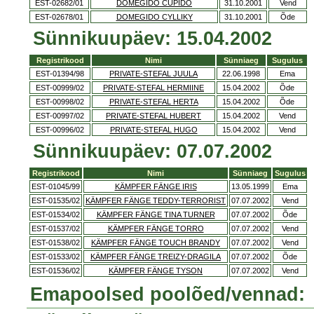
EST-02682/01
DOMEGIDO CUPIDO
31.10.2001
Vend
EST-02678/01
DOMEGIDO CYLLIKY
31.10.2001
Õde
Sünnikuupäev: 15.04.2002
Registrikood
Nimi
Sünniaeg
Sugulus
EST-01394/98
PRIVATE-STEFAL JUULA
22.06.1998
Ema
EST-00999/02
PRIVATE-STEFAL HERMIINE
15.04.2002
Õde
EST-00998/02
PRIVATE-STEFAL HERTA
15.04.2002
Õde
EST-00997/02
PRIVATE-STEFAL HUBERT
15.04.2002
Vend
EST-00996/02
PRIVATE-STEFAL HUGO
15.04.2002
Vend
Sünnikuupäev: 07.07.2002
Registrikood
Nimi
Sünniaeg
Sugulus
EST-01045/99
KÄMPFER FÄNGE IRIS
13.05.1999
Ema
EST-01535/02
KÄMPFER FÄNGE TEDDY-TERRORIST
07.07.2002
Vend
EST-01534/02
KÄMPFER FÄNGE TINA TURNER
07.07.2002
Õde
EST-01537/02
KÄMPFER FÄNGE TORRO
07.07.2002
Vend
EST-01538/02
KÄMPFER FÄNGE TOUCH BRANDY
07.07.2002
Vend
EST-01533/02
KÄMPFER FÄNGE TREIZY-DRAGILA
07.07.2002
Õde
EST-01536/02
KÄMPFER FÄNGE TYSON
07.07.2002
Vend
Emapoolsed poolõed/vennad: