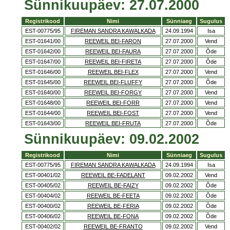
Sünnikuupäev: 27.07.2000
Registrikood
Nimi
Sünniaeg
Sugulus
EST-00775/95
FIREMAN SANDRA KAWALKADA
24.09.1994
Isa
EST-01641/00
REEWEIL BEI-FARON
27.07.2000
Vend
EST-01642/00
REEWEIL BEI-FAURA
27.07.2000
Õde
EST-01647/00
REEWEIL BEI-FIRETA
27.07.2000
Õde
EST-01646/00
REEWEIL BEI-FLEX
27.07.2000
Vend
EST-01645/00
REEWEIL BEI-FLUFFY
27.07.2000
Õde
EST-01640/00
REEWEIL BEI-FORGY
27.07.2000
Vend
EST-01648/00
REEWEIL BEI-FORR
27.07.2000
Vend
EST-01644/00
REEWEIL BEI-FOST
27.07.2000
Vend
EST-01643/00
REEWEIL BEI-FRUTA
27.07.2000
Õde
Sünnikuupäev: 09.02.2002
Registrikood
Nimi
Sünniaeg
Sugulus
EST-00775/95
FIREMAN SANDRA KAWALKADA
24.09.1994
Isa
EST-00401/02
REEWEIL BE-FADELANT
09.02.2002
Vend
EST-00405/02
REEWEIL BE-FAIZY
09.02.2002
Õde
EST-00404/02
REEWEIL BE-FEETA
09.02.2002
Õde
EST-00400/02
REEWEIL BE-FERIA
09.02.2002
Õde
EST-00406/02
REEWEIL BE-FONA
09.02.2002
Õde
EST-00402/02
REEWEIL BE-FRANTO
09.02.2002
Vend