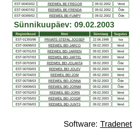
EST-00403/02
REEWEIL BE-FREGOR
09.02.2002
Vend
EST-00407/02
REEWEIL BE-FRENDA
09.02.2002
Õde
EST-00399/02
REEWEIL BE-FUMPY
09.02.2002
Õde
Sünnikuupäev: 09.02.2003
Registrikood
Nimi
Sünniaeg
Sugulus
EST-01393/98
PRIVATE-STEFAL JOOSEP
22.06.1998
Isa
EST-00698/03
REEWEIL BEI-JARCO
09.02.2003
Vend
EST-00701/03
REEWEIL BEI-JARREN
09.02.2003
Vend
EST-00707/03
REEWEIL BEI-JARTEL
09.02.2003
Vend
EST-00703/03
REEWEIL BEI-JOLANTA
09.02.2003
Õde
EST-00700/03
REEWEIL BEI-JOLEV
09.02.2003
Vend
EST-00704/03
REEWEIL BEI-JOM
09.02.2003
Vend
EST-00708/03
REEWEIL BEI-JONNA
09.02.2003
Õde
EST-00699/03
REEWEIL BEI-JORMA
09.02.2003
Õde
EST-00702/03
REEWEIL BEI-JORN
09.02.2003
Vend
EST-00705/03
REEWEIL BEI-JOSSIF
09.02.2003
Vend
EST-00706/03
REEWEIL BEI-JUNTS
09.02.2003
Vend
Software:
Tradene