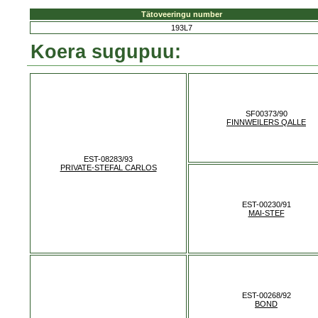
Tätoveeringu number
193L7
Koera sugupuu:
SF00373/90
FINNWEILERS QALLE
EST-08283/93
PRIVATE-STEFAL CARLOS
EST-00230/91
MAI-STEF
EST-00268/92
BOND