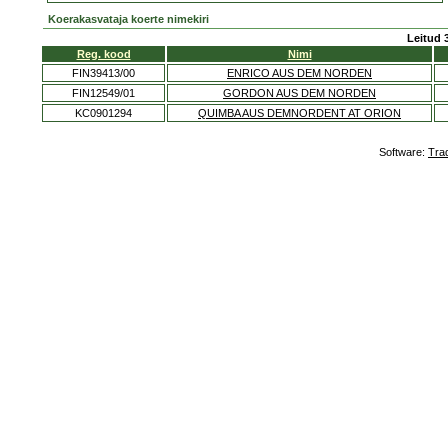
Koerakasvataja koerte nimekiri
Leitud 
Reg. kood
Nimi
FIN39413/00
ENRICO AUS DEM NORDEN
FIN12549/01
GORDON AUS DEM NORDEN
KC0901294
QUIMBA AUS DEMNORDENT AT ORION
Software:
Tra