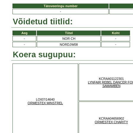
Tätoveeringu number
-
Võidetud tiitlid:
Aeg
Tiitel
Koht
-
NOR CH
-
-
NORDJW08
-
Koera sugupuu:
KCRAA01122301
LYNFAIR REBEL DANCER FO
SAMAMBEN
LOI07/14640
ORMESTEX MINSTREL
KCRAA04656902
ORMESTEX CHARITY