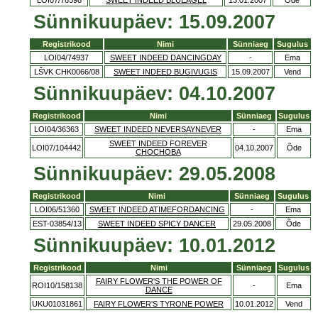
LOI07/76598
SWEET INDEED BLUEAGEL
13.01.2007
Õde
Sünnikuupäev: 15.09.2007
Registrikood
Nimi
Sünniaeg
Sugulus
LOI04/74937
SWEET INDEED DANCINGDAY
-
Ema
LŠVK CHK0066/08
SWEET INDEED BUGIVUGIS
15.09.2007
Vend
Sünnikuupäev: 04.10.2007
Registrikood
Nimi
Sünniaeg
Sugulus
LOI04/36363
SWEET INDEED NEVERSAYNEVER
-
Ema
SWEET INDEED FOREVER
LOI07/104442
04.10.2007
Õde
CHOCHOBA
Sünnikuupäev: 29.05.2008
Registrikood
Nimi
Sünniaeg
Sugulus
LOI06/51360
SWEET INDEED ATIMEFORDANCING
-
Ema
EST-03854/13
SWEET INDEED SPICY DANCER
29.05.2008
Õde
Sünnikuupäev: 10.01.2012
Registrikood
Nimi
Sünniaeg
Sugulus
FAIRY FLOWER'S THE POWER OF
ROI10/158138
-
Ema
DANCE
UKU01031861
FAIRY FLOWER'S TYRONE POWER
10.01.2012
Vend