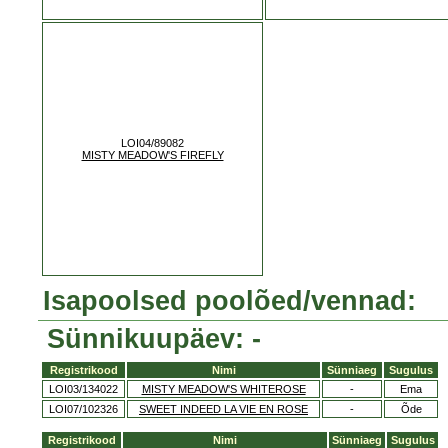
LOI04/89082
MISTY MEADOW'S FIREFLY
Isapoolsed poolõed/vennad:
Sünnikuupäev: -
Registrikood
Nimi
Sünniaeg
Sugulus
LOI03/134022
MISTY MEADOW'S WHITEROSE
-
Ema
LOI07/102326
SWEET INDEED LA VIE EN ROSE
-
Õde
Registrikood
Nimi
Sünniaeg
Sugulus