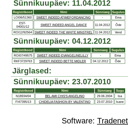
Sünnikuupäev: 11.04.2012
Registrikood
Nimi
Sünniaeg
Sugulus
LOI06/51360
SWEET INDEED ATIMEFORDANCING
-
Ema
EST-
SWEET INDEED ANGEL DANCE
11.04.2012
Õde
04001/12
ROI12/92564
SWEET INDEED THE WHITE MINSTREL
11.04.2012
Vend
Sünnikuupäev: 04.12.2012
Registrikood
Nimi
Sünniaeg
Sugulus
ROI07/49575
SWEET INDEED EVANGELINELILLY
-
Ema
RKF3729763
SWEET INDEED BETTE MIDLER
04.12.2012
Õde
Järglased:
Sünnikuupäev: 23.07.2010
Registrikood
Nimi
Sünniaeg
Sugu
N18934/04
BEL AMI CHIS'S ANGELINO
29.06.2004
Isa
FI47395/13
CHIDELIA FASHION BY VALENTINO
23.07.2010
Isane
Software:
Tradene