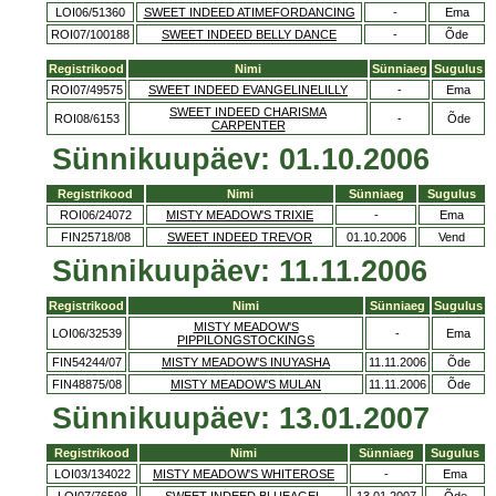
LOI06/51360
SWEET INDEED ATIMEFORDANCING
-
Ema
ROI07/100188
SWEET INDEED BELLY DANCE
-
Õde
Registrikood
Nimi
Sünniaeg
Sugulus
ROI07/49575
SWEET INDEED EVANGELINELILLY
-
Ema
SWEET INDEED CHARISMA
ROI08/6153
-
Õde
CARPENTER
Sünnikuupäev: 01.10.2006
Registrikood
Nimi
Sünniaeg
Sugulus
ROI06/24072
MISTY MEADOW'S TRIXIE
-
Ema
FIN25718/08
SWEET INDEED TREVOR
01.10.2006
Vend
Sünnikuupäev: 11.11.2006
Registrikood
Nimi
Sünniaeg
Sugulus
MISTY MEADOW'S
LOI06/32539
-
Ema
PIPPILONGSTOCKINGS
FIN54244/07
MISTY MEADOW'S INUYASHA
11.11.2006
Õde
FIN48875/08
MISTY MEADOW'S MULAN
11.11.2006
Õde
Sünnikuupäev: 13.01.2007
Registrikood
Nimi
Sünniaeg
Sugulus
LOI03/134022
MISTY MEADOW'S WHITEROSE
-
Ema