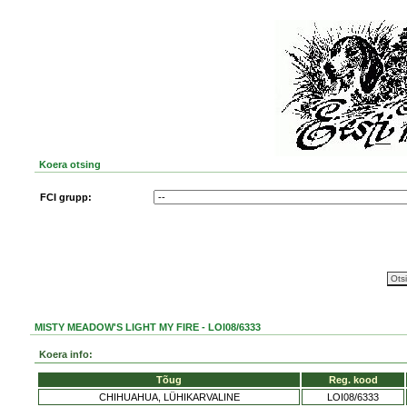
Koera otsing
FCI grupp:
MISTY MEADOW'S LIGHT MY FIRE - LOI08/6333
Koera info:
Tõug
Reg. kood
CHIHUAHUA, LÜHIKARVALINE
LOI08/6333