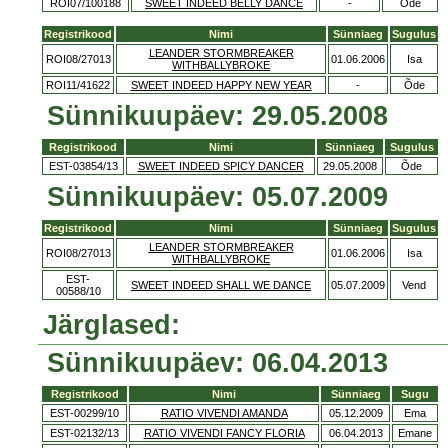
ROI07/100188
SWEET INDEED BELLY DANCE
-
Õde
Registrikood
Nimi
Sünniaeg
Sugulus
LEANDER STORMBREAKER
ROI08/27013
01.06.2006
Isa
WITHBALLYBROKE
ROI11/41622
SWEET INDEED HAPPY NEW YEAR
-
Õde
Sünnikuupäev: 29.05.2008
Registrikood
Nimi
Sünniaeg
Sugulus
EST-03854/13
SWEET INDEED SPICY DANCER
29.05.2008
Õde
Sünnikuupäev: 05.07.2009
Registrikood
Nimi
Sünniaeg
Sugulus
LEANDER STORMBREAKER
ROI08/27013
01.06.2006
Isa
WITHBALLYBROKE
EST-
SWEET INDEED SHALL WE DANCE
05.07.2009
Vend
00588/10
Järglased:
Sünnikuupäev: 06.04.2013
Registrikood
Nimi
Sünniaeg
Sugu
EST-00299/10
RATIO VIVENDI AMANDA
05.12.2009
Ema
EST-02132/13
RATIO VIVENDI FANCY FLORIA
06.04.2013
Emane