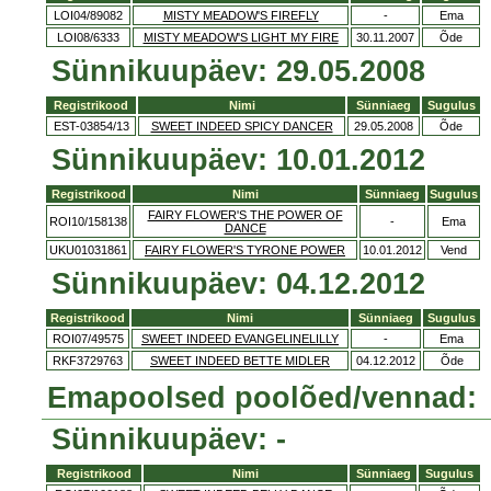
LOI04/89082
MISTY MEADOW'S FIREFLY
-
Ema
LOI08/6333
MISTY MEADOW'S LIGHT MY FIRE
30.11.2007
Õde
Sünnikuupäev: 29.05.2008
Registrikood
Nimi
Sünniaeg
Sugulus
EST-03854/13
SWEET INDEED SPICY DANCER
29.05.2008
Õde
Sünnikuupäev: 10.01.2012
Registrikood
Nimi
Sünniaeg
Sugulus
FAIRY FLOWER'S THE POWER OF
ROI10/158138
-
Ema
DANCE
UKU01031861
FAIRY FLOWER'S TYRONE POWER
10.01.2012
Vend
Sünnikuupäev: 04.12.2012
Registrikood
Nimi
Sünniaeg
Sugulus
ROI07/49575
SWEET INDEED EVANGELINELILLY
-
Ema
RKF3729763
SWEET INDEED BETTE MIDLER
04.12.2012
Õde
Emapoolsed poolõed/vennad:
Sünnikuupäev: -
Registrikood
Nimi
Sünniaeg
Sugulus