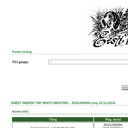
Koera otsing
FCI grupp:
SWEET INDEED THE WHITE MINSTREL - ROI12/92564 (exp 10.12.2014)
Koera info:
Tõug
Reg. kood
ROI12/92564