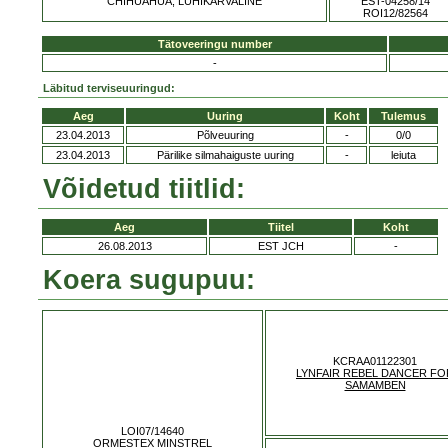
CHIHUAHUA, LÜHIKARVALINE
EST-04258/14
ROI12/82564
Tätoveeringu number
-
Läbitud terviseuuringud:
Aeg
Uuring
Koht
Tulemus
23.04.2013
Põlveuuring
-
0/0
23.04.2013
Pärilike silmahaiguste uuring
-
leiuta
Võidetud tiitlid:
Aeg
Tiitel
Koht
26.08.2013
EST JCH
-
Koera sugupuu:
KCRAA01122301
LYNFAIR REBEL DANCER FO
SAMAMBEN
LOI07/14640
ORMESTEX MINSTREL