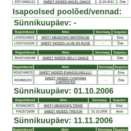
EST-04001/12
SWEET INDEED ANGEL DANCE
11.04.2012
Õde
Isapoolsed poolõed/vennad:
Sünnikuupäev: -
Registrikood
Nimi
Sünniaeg
Sugulus
LOI03/134022
MISTY MEADOW'S WHITEROSE
-
Ema
LOI07/102326
SWEET INDEED LA VIE EN ROSE
-
Õde
Registrikood
Nimi
Sünniaeg
Sugulus
ROI07/100188
SWEET INDEED BELLY DANCE
-
Õde
Registrikood
Nimi
Sünniaeg
Sugulus
ROI07/49575
SWEET INDEED EVANGELINELILLY
-
Ema
SWEET INDEED CHARISMA
ROI08/6153
-
Õde
CARPENTER
Sünnikuupäev: 01.10.2006
Registrikood
Nimi
Sünniaeg
Sugulus
ROI06/24072
MISTY MEADOW'S TRIXIE
-
Ema
FIN25718/08
SWEET INDEED TREVOR
01.10.2006
Vend
Sünnikuupäev: 11.11.2006
Registrikood
Nimi
Sünniaeg
Sugulus