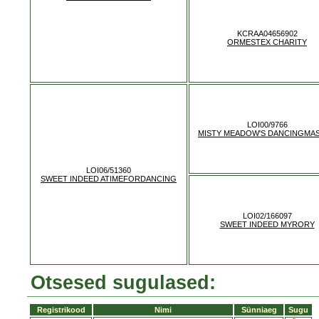
KCRAA04656902
ORMESTEX CHARITY
LOI00/9766
MISTY MEADOW'S DANCINGMA
LOI06/51360
SWEET INDEED ATIMEFORDANCING
LOI02/166097
SWEET INDEED MYRORY
Otsesed sugulased:
Registrikood
Nimi
Sünniaeg
Sugu