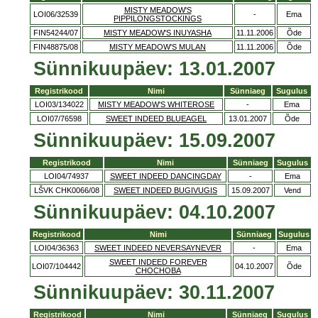
MISTY MEADOW'S
LOI06/32539
-
Ema
PIPPILONGSTOCKINGS
FIN54244/07
MISTY MEADOW'S INUYASHA
11.11.2006
Õde
FIN48875/08
MISTY MEADOW'S MULAN
11.11.2006
Õde
Sünnikuupäev: 13.01.2007
Registrikood
Nimi
Sünniaeg
Sugulus
LOI03/134022
MISTY MEADOW'S WHITEROSE
-
Ema
LOI07/76598
SWEET INDEED BLUEAGEL
13.01.2007
Õde
Sünnikuupäev: 15.09.2007
Registrikood
Nimi
Sünniaeg
Sugulus
LOI04/74937
SWEET INDEED DANCINGDAY
-
Ema
LŠVK CHK0066/08
SWEET INDEED BUGIVUGIS
15.09.2007
Vend
Sünnikuupäev: 04.10.2007
Registrikood
Nimi
Sünniaeg
Sugulus
LOI04/36363
SWEET INDEED NEVERSAYNEVER
-
Ema
SWEET INDEED FOREVER
LOI07/104442
04.10.2007
Õde
CHOCHOBA
Sünnikuupäev: 30.11.2007
Registrikood
Nimi
Sünniaeg
Sugulus