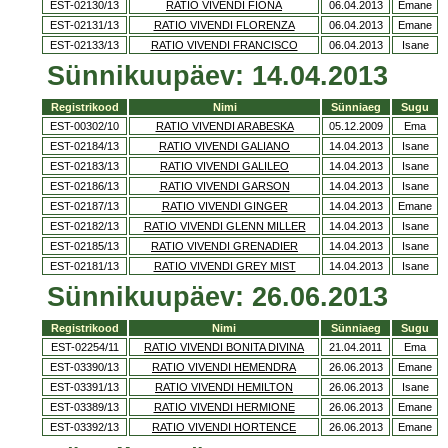
EST-02130/13
RATIO VIVENDI FIONA
06.04.2013
Emane
EST-02131/13
RATIO VIVENDI FLORENZA
06.04.2013
Emane
EST-02133/13
RATIO VIVENDI FRANCISCO
06.04.2013
Isane
Sünnikuupäev: 14.04.2013
Registrikood
Nimi
Sünniaeg
Sugu
EST-00302/10
RATIO VIVENDI ARABESKA
05.12.2009
Ema
EST-02184/13
RATIO VIVENDI GALIANO
14.04.2013
Isane
EST-02183/13
RATIO VIVENDI GALILEO
14.04.2013
Isane
EST-02186/13
RATIO VIVENDI GARSON
14.04.2013
Isane
EST-02187/13
RATIO VIVENDI GINGER
14.04.2013
Emane
EST-02182/13
RATIO VIVENDI GLENN MILLER
14.04.2013
Isane
EST-02185/13
RATIO VIVENDI GRENADIER
14.04.2013
Isane
EST-02181/13
RATIO VIVENDI GREY MIST
14.04.2013
Isane
Sünnikuupäev: 26.06.2013
Registrikood
Nimi
Sünniaeg
Sugu
EST-02254/11
RATIO VIVENDI BONITA DIVINA
21.04.2011
Ema
EST-03390/13
RATIO VIVENDI HEMENDRA
26.06.2013
Emane
EST-03391/13
RATIO VIVENDI HEMILTON
26.06.2013
Isane
EST-03389/13
RATIO VIVENDI HERMIONE
26.06.2013
Emane
EST-03392/13
RATIO VIVENDI HORTENCE
26.06.2013
Emane