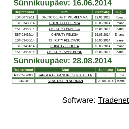
Sünnikuupäev: 16.06.2014
Registrikood
Nimi
Sünniaeg
Sugu
EST-00729/11
BALTIC DELIGHT WILMELMINA
12.01.2011
Ema
EST-03460/14
CHIRUTY FEDERICA
16.06.2014
Emane
EST-03459/14
CHIRUTY FEDERICO
16.06.2014
Isane
EST-03462/14
CHIRUTY FELICIA
16.06.2014
Emane
EST-03458/14
CHIRUTY FELICIANO
16.06.2014
Isane
EST-03461/14
CHIRUTY FELICITA
16.06.2014
Emane
EST-03457/14
CHIRUTY JAMES BOND
16.06.2014
Isane
Sünnikuupäev: 28.08.2014
Registrikood
Nimi
Sünniaeg
Sugu
RKF3577000
YANGER GLAM SHINE SENS D'ELEN
-
Ema
FI24684/15
SENS D'ELEN NORMAN
28.08.2014
Isane
Software:
Tradene