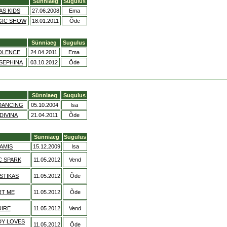
Sünniaeg
Sugulus
AS KIDS
27.06.2008
Ema
GIC SHOW
18.01.2011
Õde
Sünniaeg
Sugulus
OLENCE
24.04.2011
Ema
SEPHINA
03.10.2012
Õde
Sünniaeg
Sugulus
DANCING
05.10.2004
Isa
DIVINA
21.04.2011
Õde
Sünniaeg
Sugulus
AMIS
15.12.2009
Isa
C SPARK
11.05.2012
Vend
USTIKAS
11.05.2012
Õde
RT ME
11.05.2012
Õde
UIRE
11.05.2012
Vend
DY LOVES
11.05.2012
Õde