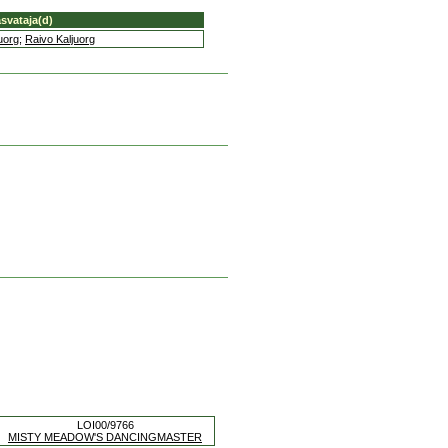
svataja(d)
juorg
;
Raivo Kaljuorg
LOI00/9766
MISTY MEADOW'S DANCINGMASTER