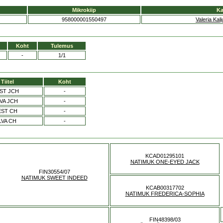
Mikrokiip
Ka
958000001550497
Valeria Kal
Koht
Tulemus
-
1/1
Tiitel
Koht
ST JCH
-
VA JCH
-
EST CH
-
LVA CH
-
KCAD01295101
NATIMUK ONE-EYED JACK
FIN30554/07
NATIMUK SWEET INDEED
KCAB00317702
NATIMUK FREDERICA-SOPHIA
FIN48398/03