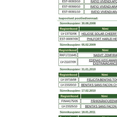
EST-00303/10
RATIO VIVENDI AP
EST-00300/10
RATIO VIVENDI AR
EST-00301/10
RATIO VIVENDI AR
Isapoolsed poolõed/vennad:
Sünnikuupäev: 30.08.2008
Registrikood
Nimi
LV-13732/06
HELIOSE SOLAR CHEERF
EST-00097/09
PHILFORT HARLEI HE
Sünnikuupäev: 05.02.2009
Registrikood
Nimi
RKF1721645
NASVIT ZEMFIRA
EDENAS KIDS AMAR
LV-21107/09
EXSTRAVAGANC
Sünnikuupäev: 31.01.2010
Registrikood
Nimi
LV-19716/08
FELICITA BENITAS T
LV-23320/10
BENITA'S SANS FACON C
Sünnikuupäev: 17.02.2010
Registrikood
Nimi
FIN44175/05
PÄHKINÄNQUEENI
LV-23325/10
BENITA'S SANS FACON
Sünnikuupäev: 18.01.2011