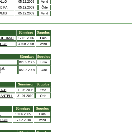
OLLO
05.12.2009
Vend
ABIKA
05.12.2009
Õde
AMIS
05.12.2009
Vend
Sünniaeg
Sugulus
UL BAND
17.01.2006
Ema
LIOS
30.08.2008
Vend
Sünniaeg
Sugulus
02.05.2005
Ema
IGE
05.02.2009
Õde
E
Sünniaeg
Sugulus
OUCH
11.08.2008
Ema
HANTELL
31.01.2010
Õde
Sünniaeg
Sugulus
E
19.06.2005
Ema
 DON
17.02.2010
Vend