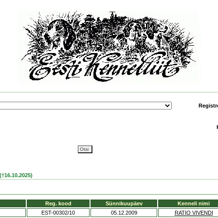
Registr
†16.10.2025)
Reg. kood
Sünnikuupäev
Kenneli nimi
EST-00302/10
05.12.2009
RATIO VIVENDI