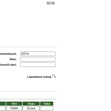
EN
EE
eerimiskood:
Nimi:
Kenneli nimi:
Laiendatud otsing
Värv
Sugu
Saba
FAWN
Emane
-