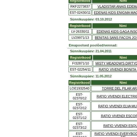
Registrikood
Nimi
RKF2273837
VLADISTAR ANAIS EDEM
EST-02430/11
EDENAS KIDS ENIGMA MA
Sünnikuupäev: 03.10.2012
Registrikood
Nimi
LV-26330/11
EDENAS KIDS GAGA INS
LV29971/13
BENITAS SANS FACON JO
Emapoolsed poolõed/vennad:
Sünnikuupäev: 21.04.2011
Registrikood
Nimi
FI32871/10
MISTY MEADOW'S DIRTY
EST-02254/11
RATIO VIVENDI BONITA 
Sünnikuupäev: 11.05.2012
Registrikood
Nimi
LOE1932540
TORRE DEL PILAR AR
EST-
RATIO VIVENDI ELECTRI
02370/12
EST-
RATIO VIVENDI ELVA M
02372/12
EST-
RATIO VIVENDI ESCO
02371/12
EST-
RATIO VIVENDI ESQ
02373/12
EST-
RATIO VIVENDI EVERYBO