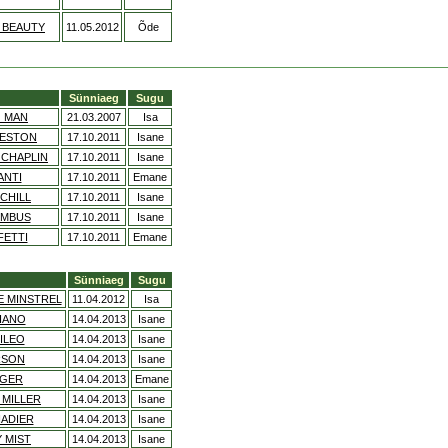
 BEAUTY
11.05.2012
Õde
Sünniaeg
Sugu
O MAN
21.03.2007
Isa
LESTON
17.10.2011
Isane
 CHAPLIN
17.10.2011
Isane
ANTI
17.10.2011
Emane
CHILL
17.10.2011
Isane
UMBUS
17.10.2011
Isane
FETTI
17.10.2011
Emane
Sünniaeg
Sugu
E MINSTREL
11.04.2012
Isa
LIANO
14.04.2013
Isane
ILEO
14.04.2013
Isane
RSON
14.04.2013
Isane
NGER
14.04.2013
Emane
 MILLER
14.04.2013
Isane
NADIER
14.04.2013
Isane
Y MIST
14.04.2013
Isane