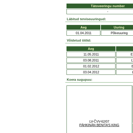
Tätoveeringu number
-
Läbitud terviseuuringud:
Aeg
Uuring
01.04.2011
Põlveuuring
Võidetud tiitlid:
Aeg
11.05.2011
E
03.08.2011
L
01.02.2012
03.04.2012
Koera sugupuu:
LV-ČVV-62/07
PÄHKINÄN BENITA'S KING