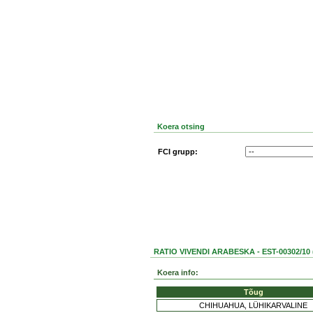
Koera otsing
FCI grupp:
RATIO VIVENDI ARABESKA - EST-00302/10 (
Koera info:
Tõug
CHIHUAHUA, LÜHIKARVALINE