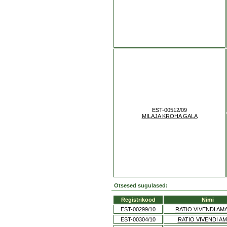
EST-00512/09
MILAJA KROHA GALA
Otsesed sugulased:
Registrikood
Nimi
EST-00299/10
RATIO VIVENDI AM
EST-00304/10
RATIO VIVENDI A