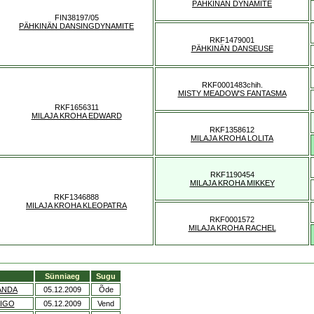
PÄHKINÄN DYNAMITE
FIN38197/05
PÄHKINÄN DANSINGDYNAMITE
RKF1479001
PÄHKINÄN DANSEUSE
RKF0001483chih.
MISTY MEADOW'S FANTASMA
RKF1656311
MILAJA KROHA EDWARD
RKF1358612
MILAJA KROHA LOLITA
RKF1190454
MILAJA KROHA MIKKEY
RKF1346888
MILAJA KROHA KLEOPATRA
RKF0001572
MILAJA KROHA RACHEL
Sünniaeg
Sugu
ANDA
05.12.2009
Õde
MIGO
05.12.2009
Vend