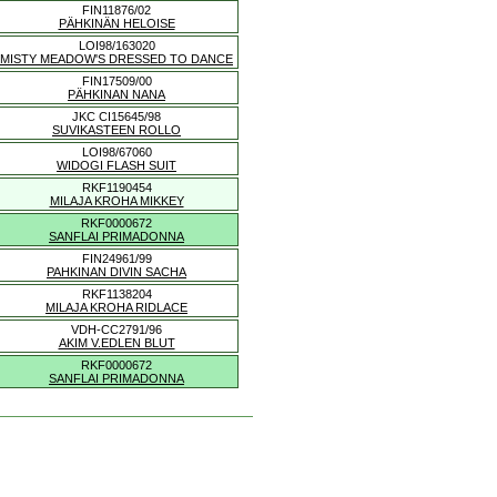
FIN11876/02
PÄHKINÄN HELOISE
LOI98/163020
MISTY MEADOW'S DRESSED TO DANCE
FIN17509/00
PÄHKINAN NANA
JKC CI15645/98
SUVIKASTEEN ROLLO
LOI98/67060
WIDOGI FLASH SUIT
RKF1190454
MILAJA KROHA MIKKEY
RKF0000672
SANFLAI PRIMADONNA
FIN24961/99
PAHKINAN DIVIN SACHA
RKF1138204
MILAJA KROHA RIDLACE
VDH-CC2791/96
AKIM V.EDLEN BLUT
RKF0000672
SANFLAI PRIMADONNA