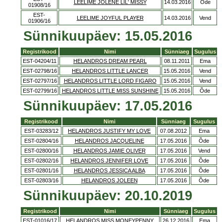
LEELIME JOLENE LIL' MISSY
14.03.2016
Õde
01908/16
EST-
LEELIME JOYFUL PLAYER
14.03.2016
Vend
01906/16
Sünnikuupäev: 15.05.2016
Registrikood
Nimi
Sünniaeg
Sugulus
EST-04204/11
HELANDROS DREAM PEARL
08.11.2011
Ema
EST-02798/16
HELANDROS LITTLE LANCER
15.05.2016
Vend
EST-02797/16
HELANDROS LITTLE LORD FIGARO
15.05.2016
Vend
EST-02799/16
HELANDROS LITTLE MISS SUNSHINE
15.05.2016
Õde
Sünnikuupäev: 17.05.2016
Registrikood
Nimi
Sünniaeg
Sugulus
EST-03283/12
HELANDROS JUSTIFY MY LOVE
07.08.2012
Ema
EST-02804/16
HELANDROS JACQUELINE
17.05.2016
Õde
EST-02800/16
HELANDROS JAMIE OLIVER
17.05.2016
Vend
EST-02802/16
HELANDROS JENNIFER LOVE
17.05.2016
Õde
EST-02801/16
HELANDROS JESSICA ALBA
17.05.2016
Õde
EST-02803/16
HELANDROS JOLEEN
17.05.2016
Õde
Sünnikuupäev: 20.10.2019
Registrikood
Nimi
Sünniaeg
Sugulus
EST-01016/17
HELANDROS MISS MONEYPENNY
26.12.2016
Ema