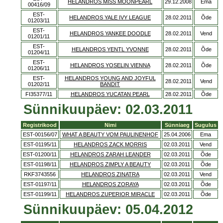
HELANDROS MISS MOONPEARL
29.12.2008
Ema
00416/09
EST-
HELANDROS YALE IVY LEAGUE
28.02.2011
Õde
01203/11
EST-
HELANDROS YANKEE DOODLE
28.02.2011
Vend
01201/11
EST-
HELANDROS YENTL YVONNE
28.02.2011
Õde
01204/11
EST-
HELANDROS YOSELIN VIENNA
28.02.2011
Õde
01206/11
EST-
HELANDROS YOUNG AND JOYFUL
28.02.2011
Vend
01202/11
BANDIT
FI35377/11
HELANDROS YUCATAN PEARL
28.02.2011
Õde
Sünnikuupäev: 02.03.2011
Registrikood
Nimi
Sünniaeg
Sugulus
EST-00156/07
WHAT A BEAUTY VOM PAULINENHOF
25.04.2006
Ema
EST-01195/11
HELANDROS ZACK MORRIS
02.03.2011
Vend
EST-01200/11
HELANDROS ZARAH LEANDER
02.03.2011
Õde
EST-01198/11
HELANDROS ZIMPLY A BEAUTY
02.03.2011
Õde
RKF3743556
HELANDROS ZINATRA
02.03.2011
Vend
EST-01197/11
HELANDROS ZORAYA
02.03.2011
Õde
EST-01199/11
HELANDROS ZUPERIOR MIRACLE
02.03.2011
Õde
Sünnikuupäev: 05.04.2012