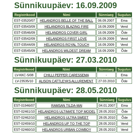
Sünnikuupäev: 16.09.2009
Registrikood
Nimi
Sünniaeg
Sugulus
EST-03520/07
HELANDROS BELLE OF THE BALL
06.09.2007
Ema
EST-03543/09
HELANDROS BLAZING FIRE
16.09.2009
Vend
EST-03546/09
HELANDROS COVER GIRL
16.09.2009
Õde
EST-03542/09
HELANDROS FIRST LOVE
16.09.2009
Vend
EST-03544/09
HELANDROS ROYAL TOUCH
16.09.2009
Vend
EST-03545/09
HELANDROS WILDEST DREAM
16.09.2009
Õde
Sünnikuupäev: 27.03.2010
Registrikood
Nimi
Sünniaeg
Sugulus
LV-KKC-5/08
CHILLI PEPPER CARESSEMA
-
Ema
LV-23535/10
ALISON CATTLEYA'S ALLUREMENT
27.03.2010
Õde
Sünnikuupäev: 28.05.2010
Registrikood
Nimi
Sünniaeg
Sugulus
EST-01946/07
RAMSAN TILDA-MAI
04.01.2007
Ema
EST-02461/10
HELANDROS ULTIMATE TOP MODEL
28.05.2010
Õde
EST-02462/10
HELANDROS ULTRA SWEET
28.05.2010
Õde
EST-02459/10
HELANDROS UP TO THE TOP
28.05.2010
Vend
EST-02460/10
HELANDROS URBAN COWBOY
28.05.2010
Vend