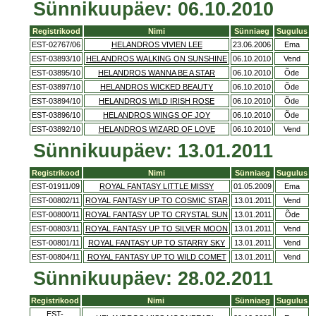
Sünnikuupäev: 06.10.2010
Registrikood
Nimi
Sünniaeg
Sugulus
EST-02767/06
HELANDROS VIVIEN LEE
23.06.2006
Ema
EST-03893/10
HELANDROS WALKING ON SUNSHINE
06.10.2010
Vend
EST-03895/10
HELANDROS WANNA BE A STAR
06.10.2010
Õde
EST-03897/10
HELANDROS WICKED BEAUTY
06.10.2010
Õde
EST-03894/10
HELANDROS WILD IRISH ROSE
06.10.2010
Õde
EST-03896/10
HELANDROS WINGS OF JOY
06.10.2010
Õde
EST-03892/10
HELANDROS WIZARD OF LOVE
06.10.2010
Vend
Sünnikuupäev: 13.01.2011
Registrikood
Nimi
Sünniaeg
Sugulus
EST-01911/09
ROYAL FANTASY LITTLE MISSY
01.05.2009
Ema
EST-00802/11
ROYAL FANTASY UP TO COSMIC STAR
13.01.2011
Vend
EST-00800/11
ROYAL FANTASY UP TO CRYSTAL SUN
13.01.2011
Õde
EST-00803/11
ROYAL FANTASY UP TO SILVER MOON
13.01.2011
Vend
EST-00801/11
ROYAL FANTASY UP TO STARRY SKY
13.01.2011
Vend
EST-00804/11
ROYAL FANTASY UP TO WILD COMET
13.01.2011
Vend
Sünnikuupäev: 28.02.2011
Registrikood
Nimi
Sünniaeg
Sugulus
EST-