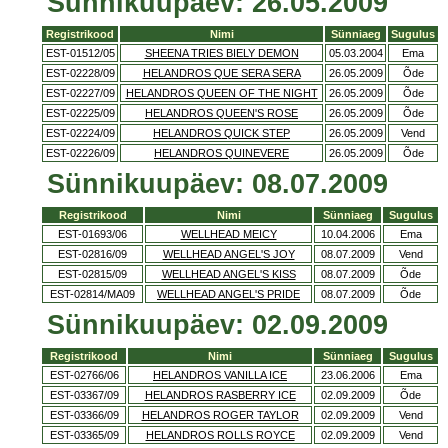
Sünnikuupäev: 26.05.2009
Registrikood
Nimi
Sünniaeg
Sugulus
EST-01512/05
SHEENA TRIES BIELY DEMON
05.03.2004
Ema
EST-02228/09
HELANDROS QUE SERA SERA
26.05.2009
Õde
EST-02227/09
HELANDROS QUEEN OF THE NIGHT
26.05.2009
Õde
EST-02225/09
HELANDROS QUEEN'S ROSE
26.05.2009
Õde
EST-02224/09
HELANDROS QUICK STEP
26.05.2009
Vend
EST-02226/09
HELANDROS QUINEVERE
26.05.2009
Õde
Sünnikuupäev: 08.07.2009
Registrikood
Nimi
Sünniaeg
Sugulus
EST-01693/06
WELLHEAD MEICY
10.04.2006
Ema
EST-02816/09
WELLHEAD ANGEL'S JOY
08.07.2009
Vend
EST-02815/09
WELLHEAD ANGEL'S KISS
08.07.2009
Õde
EST-02814/MA09
WELLHEAD ANGEL'S PRIDE
08.07.2009
Õde
Sünnikuupäev: 02.09.2009
Registrikood
Nimi
Sünniaeg
Sugulus
EST-02766/06
HELANDROS VANILLA ICE
23.06.2006
Ema
EST-03367/09
HELANDROS RASBERRY ICE
02.09.2009
Õde
EST-03366/09
HELANDROS ROGER TAYLOR
02.09.2009
Vend
EST-03365/09
HELANDROS ROLLS ROYCE
02.09.2009
Vend