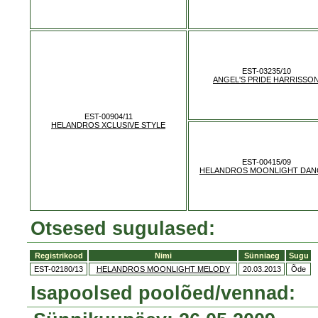
EST-03235/10
ANGEL'S PRIDE HARRISSO
EST-00904/11
HELANDROS XCLUSIVE STYLE
EST-00415/09
HELANDROS MOONLIGHT DAN
Otsesed sugulased:
Registrikood
Nimi
Sünniaeg
Sugu
EST-02180/13
HELANDROS MOONLIGHT MELODY
20.03.2013
Õde
Isapoolsed poolõed/vennad: