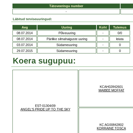
Tätoveeringu number
-
Läbitud terviseuuringud:
Aeg
Uuring
Koht
Tulemus
08.07.2014
Põlveuuring
-
0/0
08.07.2014
Pärilike silmahaiguste uuring
-
leiuta
03.07.2014
Südameuuring
-
0
29.07.2015
Südameuuring
-
0
Koera sugupuu:
KCAH02842601
MAIBEE MOFFAT
EST-01304/09
ANGEL'S PRIDE UP TO THE SKY
KC AG00842802
KORRAINE TOSCA