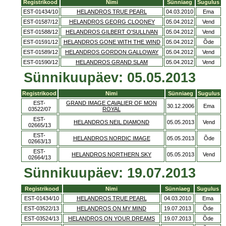
Registrikood
Nimi
Sünniaeg
Sugulus
EST-01434/10
HELANDROS TRUE PEARL
04.03.2010
Ema
EST-01587/12
HELANDROS GEORG CLOONEY
05.04.2012
Vend
EST-01588/12
HELANDROS GILBERT O'SULLIVAN
05.04.2012
Vend
EST-01591/12
HELANDROS GONE WITH THE WIND
05.04.2012
Õde
EST-01589/12
HELANDROS GORDON GALLOWAY
05.04.2012
Vend
EST-01590/12
HELANDROS GRAND SLAM
05.04.2012
Vend
Sünnikuupäev: 05.05.2013
Registrikood
Nimi
Sünniaeg
Sugulus
EST-
GRAND IMAGE CAVALIER OF MON
30.12.2006
Ema
03522/07
ROYAL
EST-
HELANDROS NEIL DIAMOND
05.05.2013
Vend
02665/13
EST-
HELANDROS NORDIC IMAGE
05.05.2013
Õde
02663/13
EST-
HELANDROS NORTHERN SKY
05.05.2013
Vend
02664/13
Sünnikuupäev: 19.07.2013
Registrikood
Nimi
Sünniaeg
Sugulus
EST-01434/10
HELANDROS TRUE PEARL
04.03.2010
Ema
EST-03522/13
HELANDROS ON MY MIND
19.07.2013
Õde
EST-03524/13
HELANDROS ON YOUR DREAMS
19.07.2013
Õde