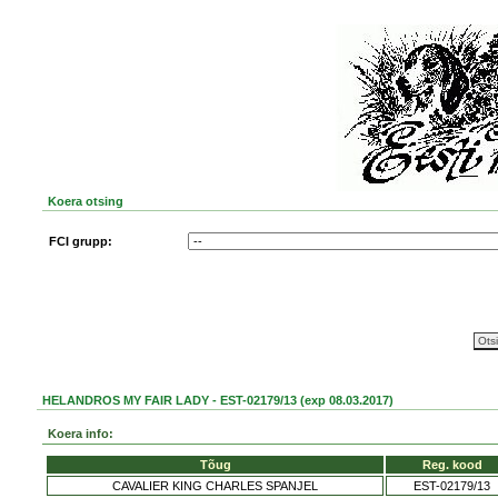
Koera otsing
FCI grupp:
HELANDROS MY FAIR LADY - EST-02179/13 (exp 08.03.2017)
Koera info:
Tõug
Reg. kood
CAVALIER KING CHARLES SPANJEL
EST-02179/13