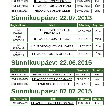
EST-03523/13
HELANDROS ONLY FOR YOU
19.07.2013
Õde
EST-03521/13
HELANDROS ORIGINAL PEARL
19.07.2013
Õde
EST-03520/13
HELANDROS OSCAR WILDE
19.07.2013
Vend
Sünnikuupäev: 22.07.2013
Registrikood
Nimi
Sünniaeg
Sugulus
EST-
GREETLEE AMBER ROSE TO
05.06.2007
Ema
02289/07
HELANDROS
EST-
HELANDROS QUARTERBACK
22.07.2013
Vend
03525/13
EST-
HELANDROS QUEEN OF HEARTS
22.07.2013
Õde
03527/13
EST-
HELANDROS QUEEN OF ROSES
22.07.2013
Õde
03526/13
Sünnikuupäev: 22.06.2015
Registrikood
Nimi
Sünniaeg
Sugulus
EST-01580/12
HELANDROS FLAME OF HOPE
04.04.2012
Ema
EST-03107/15
HELANDROS CELTIC ROMANCE
22.06.2015
Vend
EST-03108/15
HELANDROS COOL N' CUTE
22.06.2015
Vend
Sünnikuupäev: 07.07.2015
Registrikood
Nimi
Sünniaeg
Sugulus
EST-01557/11
HELANDROS ANGEL HOLOGRAMS
16.03.2011
Ema