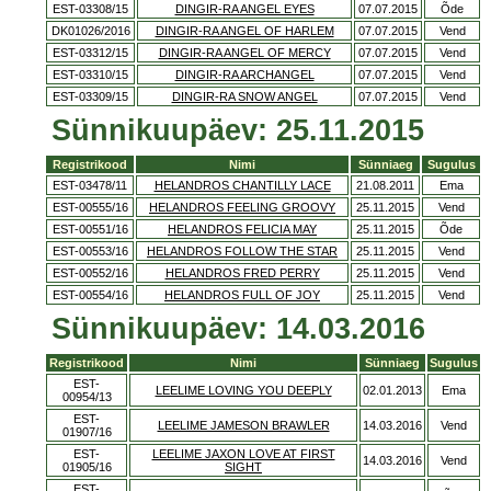
EST-03308/15
DINGIR-RA ANGEL EYES
07.07.2015
Õde
DK01026/2016
DINGIR-RA ANGEL OF HARLEM
07.07.2015
Vend
EST-03312/15
DINGIR-RA ANGEL OF MERCY
07.07.2015
Vend
EST-03310/15
DINGIR-RA ARCHANGEL
07.07.2015
Vend
EST-03309/15
DINGIR-RA SNOW ANGEL
07.07.2015
Vend
Sünnikuupäev: 25.11.2015
Registrikood
Nimi
Sünniaeg
Sugulus
EST-03478/11
HELANDROS CHANTILLY LACE
21.08.2011
Ema
EST-00555/16
HELANDROS FEELING GROOVY
25.11.2015
Vend
EST-00551/16
HELANDROS FELICIA MAY
25.11.2015
Õde
EST-00553/16
HELANDROS FOLLOW THE STAR
25.11.2015
Vend
EST-00552/16
HELANDROS FRED PERRY
25.11.2015
Vend
EST-00554/16
HELANDROS FULL OF JOY
25.11.2015
Vend
Sünnikuupäev: 14.03.2016
Registrikood
Nimi
Sünniaeg
Sugulus
EST-
LEELIME LOVING YOU DEEPLY
02.01.2013
Ema
00954/13
EST-
LEELIME JAMESON BRAWLER
14.03.2016
Vend
01907/16
EST-
LEELIME JAXON LOVE AT FIRST
14.03.2016
Vend
01905/16
SIGHT
EST-