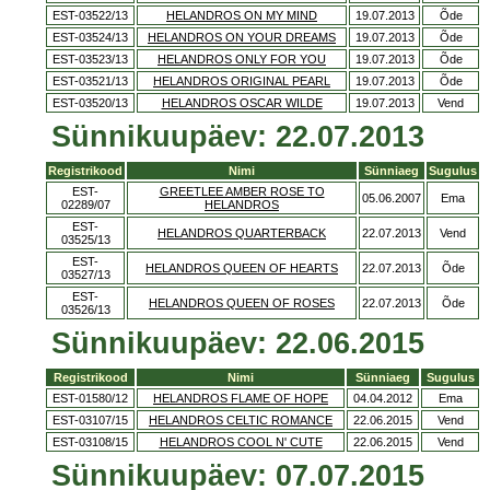
EST-03522/13
HELANDROS ON MY MIND
19.07.2013
Õde
EST-03524/13
HELANDROS ON YOUR DREAMS
19.07.2013
Õde
EST-03523/13
HELANDROS ONLY FOR YOU
19.07.2013
Õde
EST-03521/13
HELANDROS ORIGINAL PEARL
19.07.2013
Õde
EST-03520/13
HELANDROS OSCAR WILDE
19.07.2013
Vend
Sünnikuupäev: 22.07.2013
Registrikood
Nimi
Sünniaeg
Sugulus
EST-
GREETLEE AMBER ROSE TO
05.06.2007
Ema
02289/07
HELANDROS
EST-
HELANDROS QUARTERBACK
22.07.2013
Vend
03525/13
EST-
HELANDROS QUEEN OF HEARTS
22.07.2013
Õde
03527/13
EST-
HELANDROS QUEEN OF ROSES
22.07.2013
Õde
03526/13
Sünnikuupäev: 22.06.2015
Registrikood
Nimi
Sünniaeg
Sugulus
EST-01580/12
HELANDROS FLAME OF HOPE
04.04.2012
Ema
EST-03107/15
HELANDROS CELTIC ROMANCE
22.06.2015
Vend
EST-03108/15
HELANDROS COOL N' CUTE
22.06.2015
Vend
Sünnikuupäev: 07.07.2015