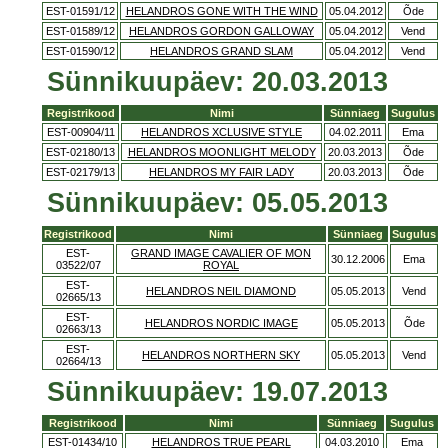
EST-01591/12
HELANDROS GONE WITH THE WIND
05.04.2012
Õde
EST-01589/12
HELANDROS GORDON GALLOWAY
05.04.2012
Vend
EST-01590/12
HELANDROS GRAND SLAM
05.04.2012
Vend
Sünnikuupäev: 20.03.2013
Registrikood
Nimi
Sünniaeg
Sugulus
EST-00904/11
HELANDROS XCLUSIVE STYLE
04.02.2011
Ema
EST-02180/13
HELANDROS MOONLIGHT MELODY
20.03.2013
Õde
EST-02179/13
HELANDROS MY FAIR LADY
20.03.2013
Õde
Sünnikuupäev: 05.05.2013
Registrikood
Nimi
Sünniaeg
Sugulus
EST-
GRAND IMAGE CAVALIER OF MON
30.12.2006
Ema
03522/07
ROYAL
EST-
HELANDROS NEIL DIAMOND
05.05.2013
Vend
02665/13
EST-
HELANDROS NORDIC IMAGE
05.05.2013
Õde
02663/13
EST-
HELANDROS NORTHERN SKY
05.05.2013
Vend
02664/13
Sünnikuupäev: 19.07.2013
Registrikood
Nimi
Sünniaeg
Sugulus
EST-01434/10
HELANDROS TRUE PEARL
04.03.2010
Ema