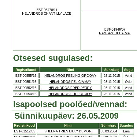
EST-03478/11
HELANDROS CHANTILLY LACE
EST-01946/07
RAMSAN TILDA-MAI
Otsesed sugulased:
Registrikood
Nimi
Sünniaeg
Sugu
EST-00555/16
HELANDROS FEELING GROOVY
25.11.2015
Vend
EST-00551/16
HELANDROS FELICIA MAY
25.11.2015
Õde
EST-00552/16
HELANDROS FRED PERRY
25.11.2015
Vend
EST-00554/16
HELANDROS FULL OF JOY
25.11.2015
Vend
Isapoolsed poolõed/vennad:
Sünnikuupäev: 26.05.2009
Registrikood
Nimi
Sünniaeg
Sugulus
EST-01512/05
SHEENA TRIES BIELY DEMON
05.03.2004
Ema