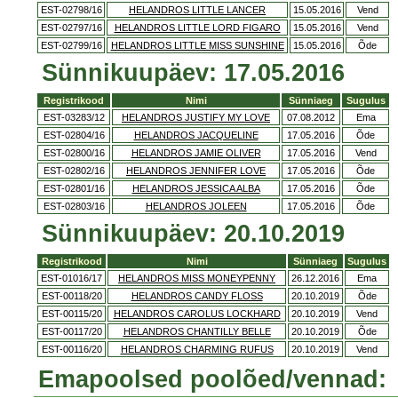
EST-02798/16
HELANDROS LITTLE LANCER
15.05.2016
Vend
EST-02797/16
HELANDROS LITTLE LORD FIGARO
15.05.2016
Vend
EST-02799/16
HELANDROS LITTLE MISS SUNSHINE
15.05.2016
Õde
Sünnikuupäev: 17.05.2016
Registrikood
Nimi
Sünniaeg
Sugulus
EST-03283/12
HELANDROS JUSTIFY MY LOVE
07.08.2012
Ema
EST-02804/16
HELANDROS JACQUELINE
17.05.2016
Õde
EST-02800/16
HELANDROS JAMIE OLIVER
17.05.2016
Vend
EST-02802/16
HELANDROS JENNIFER LOVE
17.05.2016
Õde
EST-02801/16
HELANDROS JESSICA ALBA
17.05.2016
Õde
EST-02803/16
HELANDROS JOLEEN
17.05.2016
Õde
Sünnikuupäev: 20.10.2019
Registrikood
Nimi
Sünniaeg
Sugulus
EST-01016/17
HELANDROS MISS MONEYPENNY
26.12.2016
Ema
EST-00118/20
HELANDROS CANDY FLOSS
20.10.2019
Õde
EST-00115/20
HELANDROS CAROLUS LOCKHARD
20.10.2019
Vend
EST-00117/20
HELANDROS CHANTILLY BELLE
20.10.2019
Õde
EST-00116/20
HELANDROS CHARMING RUFUS
20.10.2019
Vend
Emapoolsed poolõed/vennad: