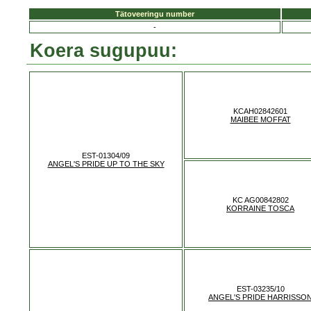
Tätoveeringu number
-
Koera sugupuu:
KCAH02842601
MAIBEE MOFFAT
EST-01304/09
ANGEL'S PRIDE UP TO THE SKY
KC AG00842802
KORRAINE TOSCA
EST-03235/10
ANGEL'S PRIDE HARRISSO