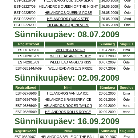
EST-02228/09
HELANDROS QUE SERA SERA
26.05.2009
Õde
EST-02227/09
HELANDROS QUEEN OF THE NIGHT
26.05.2009
Õde
EST-02225/09
HELANDROS QUEEN'S ROSE
26.05.2009
Õde
EST-02224/09
HELANDROS QUICK STEP
26.05.2009
Vend
EST-02226/09
HELANDROS QUINEVERE
26.05.2009
Õde
Sünnikuupäev: 08.07.2009
Registrikood
Nimi
Sünniaeg
Sugulus
EST-01693/06
WELLHEAD MEICY
10.04.2006
Ema
EST-02816/09
WELLHEAD ANGEL'S JOY
08.07.2009
Vend
EST-02815/09
WELLHEAD ANGEL'S KISS
08.07.2009
Õde
EST-02814/MA09
WELLHEAD ANGEL'S PRIDE
08.07.2009
Õde
Sünnikuupäev: 02.09.2009
Registrikood
Nimi
Sünniaeg
Sugulus
EST-02766/06
HELANDROS VANILLA ICE
23.06.2006
Ema
EST-03367/09
HELANDROS RASBERRY ICE
02.09.2009
Õde
EST-03366/09
HELANDROS ROGER TAYLOR
02.09.2009
Vend
EST-03365/09
HELANDROS ROLLS ROYCE
02.09.2009
Vend
Sünnikuupäev: 16.09.2009
Registrikood
Nimi
Sünniaeg
Sugulus
EST-03520/07
HELANDROS BELLE OF THE BALL
06.09.2007
Ema