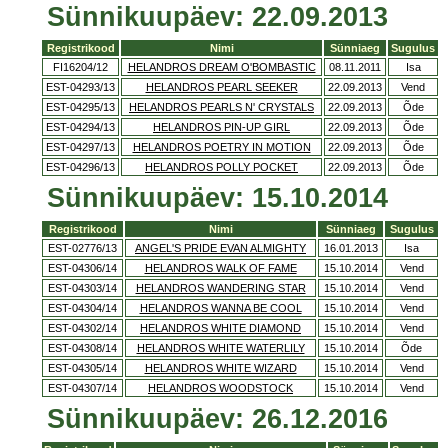
Sünnikuupäev: 22.09.2013
Registrikood
Nimi
Sünniaeg
Sugulus
FI16204/12
HELANDROS DREAM O'BOMBASTIC
08.11.2011
Isa
EST-04293/13
HELANDROS PEARL SEEKER
22.09.2013
Vend
EST-04295/13
HELANDROS PEARLS N' CRYSTALS
22.09.2013
Õde
EST-04294/13
HELANDROS PIN-UP GIRL
22.09.2013
Õde
EST-04297/13
HELANDROS POETRY IN MOTION
22.09.2013
Õde
EST-04296/13
HELANDROS POLLY POCKET
22.09.2013
Õde
Sünnikuupäev: 15.10.2014
Registrikood
Nimi
Sünniaeg
Sugulus
EST-02776/13
ANGEL'S PRIDE EVAN ALMIGHTY
16.01.2013
Isa
EST-04306/14
HELANDROS WALK OF FAME
15.10.2014
Vend
EST-04303/14
HELANDROS WANDERING STAR
15.10.2014
Vend
EST-04304/14
HELANDROS WANNA BE COOL
15.10.2014
Vend
EST-04302/14
HELANDROS WHITE DIAMOND
15.10.2014
Vend
EST-04308/14
HELANDROS WHITE WATERLILY
15.10.2014
Õde
EST-04305/14
HELANDROS WHITE WIZARD
15.10.2014
Vend
EST-04307/14
HELANDROS WOODSTOCK
15.10.2014
Vend
Sünnikuupäev: 26.12.2016