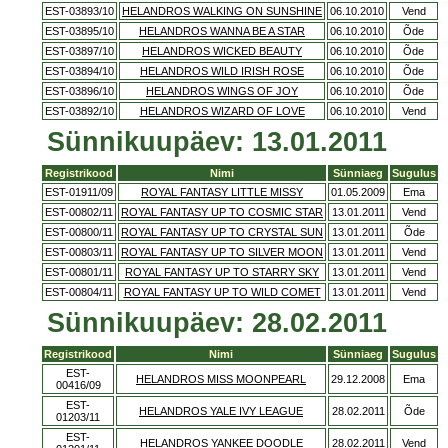
EST-03893/10
HELANDROS WALKING ON SUNSHINE
06.10.2010
Vend
EST-03895/10
HELANDROS WANNA BE A STAR
06.10.2010
Õde
EST-03897/10
HELANDROS WICKED BEAUTY
06.10.2010
Õde
EST-03894/10
HELANDROS WILD IRISH ROSE
06.10.2010
Õde
EST-03896/10
HELANDROS WINGS OF JOY
06.10.2010
Õde
EST-03892/10
HELANDROS WIZARD OF LOVE
06.10.2010
Vend
Sünnikuupäev: 13.01.2011
Registrikood
Nimi
Sünniaeg
Sugulus
EST-01911/09
ROYAL FANTASY LITTLE MISSY
01.05.2009
Ema
EST-00802/11
ROYAL FANTASY UP TO COSMIC STAR
13.01.2011
Vend
EST-00800/11
ROYAL FANTASY UP TO CRYSTAL SUN
13.01.2011
Õde
EST-00803/11
ROYAL FANTASY UP TO SILVER MOON
13.01.2011
Vend
EST-00801/11
ROYAL FANTASY UP TO STARRY SKY
13.01.2011
Vend
EST-00804/11
ROYAL FANTASY UP TO WILD COMET
13.01.2011
Vend
Sünnikuupäev: 28.02.2011
Registrikood
Nimi
Sünniaeg
Sugulus
EST-
HELANDROS MISS MOONPEARL
29.12.2008
Ema
00416/09
EST-
HELANDROS YALE IVY LEAGUE
28.02.2011
Õde
01203/11
EST-
HELANDROS YANKEE DOODLE
28.02.2011
Vend