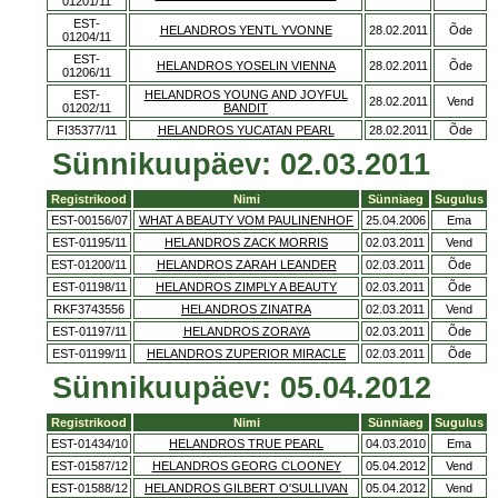
01201/11
EST-
HELANDROS YENTL YVONNE
28.02.2011
Õde
01204/11
EST-
HELANDROS YOSELIN VIENNA
28.02.2011
Õde
01206/11
EST-
HELANDROS YOUNG AND JOYFUL
28.02.2011
Vend
01202/11
BANDIT
FI35377/11
HELANDROS YUCATAN PEARL
28.02.2011
Õde
Sünnikuupäev: 02.03.2011
Registrikood
Nimi
Sünniaeg
Sugulus
EST-00156/07
WHAT A BEAUTY VOM PAULINENHOF
25.04.2006
Ema
EST-01195/11
HELANDROS ZACK MORRIS
02.03.2011
Vend
EST-01200/11
HELANDROS ZARAH LEANDER
02.03.2011
Õde
EST-01198/11
HELANDROS ZIMPLY A BEAUTY
02.03.2011
Õde
RKF3743556
HELANDROS ZINATRA
02.03.2011
Vend
EST-01197/11
HELANDROS ZORAYA
02.03.2011
Õde
EST-01199/11
HELANDROS ZUPERIOR MIRACLE
02.03.2011
Õde
Sünnikuupäev: 05.04.2012
Registrikood
Nimi
Sünniaeg
Sugulus
EST-01434/10
HELANDROS TRUE PEARL
04.03.2010
Ema
EST-01587/12
HELANDROS GEORG CLOONEY
05.04.2012
Vend
EST-01588/12
HELANDROS GILBERT O'SULLIVAN
05.04.2012
Vend