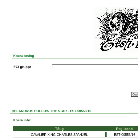
Koera otsing
FCI grupp:
HELANDROS FOLLOW THE STAR - EST-00553/16
Koera info:
Tõug
Reg. kood
CAVALIER KING CHARLES SPANJEL
EST-00553/16