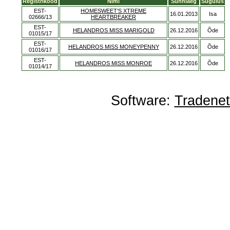
Registrikood
Nimi
Sünniaeg
Sugulus
EST-
HOMESWEET'S XTREME
16.01.2013
Isa
02666/13
HEARTBREAKER
EST-
HELANDROS MISS MARIGOLD
26.12.2016
Õde
01015/17
EST-
HELANDROS MISS MONEYPENNY
26.12.2016
Õde
01016/17
EST-
HELANDROS MISS MONROE
26.12.2016
Õde
01014/17
Software:
Tradene