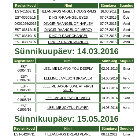
Registrikood
Nimi
Sünniaeg
Sugulus
EST-01557/11
HELANDROS ANGEL HOLOGRAMS
16.03.2011
Ema
EST-03308/15
DINGIR-RA ANGEL EYES
07.07.2015
Õde
DK01026/2016
DINGIR-RA ANGEL OF HARLEM
07.07.2015
Vend
EST-03312/15
DINGIR-RA ANGEL OF MERCY
07.07.2015
Vend
EST-03310/15
DINGIR-RA ARCHANGEL
07.07.2015
Vend
EST-03309/15
DINGIR-RA SNOW ANGEL
07.07.2015
Vend
Sünnikuupäev: 14.03.2016
Registrikood
Nimi
Sünniaeg
Sugulus
EST-
LEELIME LOVING YOU DEEPLY
02.01.2013
Ema
00954/13
EST-
LEELIME JAMESON BRAWLER
14.03.2016
Vend
01907/16
EST-
LEELIME JAXON LOVE AT FIRST
14.03.2016
Vend
01905/16
SIGHT
EST-
LEELIME JOLENE LIL' MISSY
14.03.2016
Õde
01908/16
EST-
LEELIME JOYFUL PLAYER
14.03.2016
Vend
01906/16
Sünnikuupäev: 15.05.2016
Registrikood
Nimi
Sünniaeg
Sugulus
EST-04204/11
HELANDROS DREAM PEARL
08.11.2011
Ema