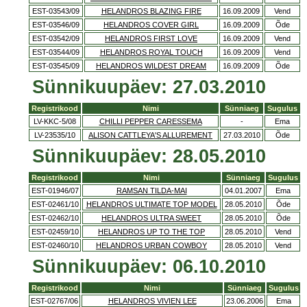
EST-03543/09
HELANDROS BLAZING FIRE
16.09.2009
Vend
EST-03546/09
HELANDROS COVER GIRL
16.09.2009
Õde
EST-03542/09
HELANDROS FIRST LOVE
16.09.2009
Vend
EST-03544/09
HELANDROS ROYAL TOUCH
16.09.2009
Vend
EST-03545/09
HELANDROS WILDEST DREAM
16.09.2009
Õde
Sünnikuupäev: 27.03.2010
Registrikood
Nimi
Sünniaeg
Sugulus
LV-KKC-5/08
CHILLI PEPPER CARESSEMA
-
Ema
LV-23535/10
ALISON CATTLEYA'S ALLUREMENT
27.03.2010
Õde
Sünnikuupäev: 28.05.2010
Registrikood
Nimi
Sünniaeg
Sugulus
EST-01946/07
RAMSAN TILDA-MAI
04.01.2007
Ema
EST-02461/10
HELANDROS ULTIMATE TOP MODEL
28.05.2010
Õde
EST-02462/10
HELANDROS ULTRA SWEET
28.05.2010
Õde
EST-02459/10
HELANDROS UP TO THE TOP
28.05.2010
Vend
EST-02460/10
HELANDROS URBAN COWBOY
28.05.2010
Vend
Sünnikuupäev: 06.10.2010
Registrikood
Nimi
Sünniaeg
Sugulus
EST-02767/06
HELANDROS VIVIEN LEE
23.06.2006
Ema