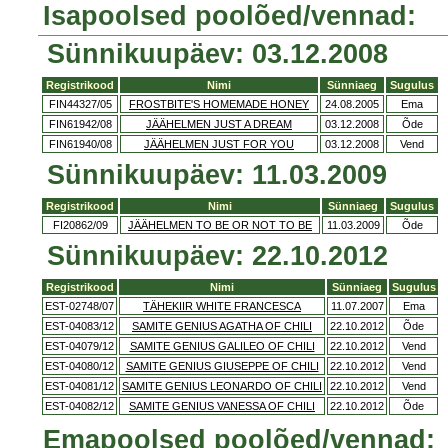
Isapoolsed poolõed/vennad:
Sünnikuupäev: 03.12.2008
Registrikood
Nimi
Sünniaeg
Sugulus
FIN44327/05
FROSTBITE'S HOMEMADE HONEY
24.08.2005
Ema
FIN61942/08
JÄÄHELMEN JUST A DREAM
03.12.2008
Õde
FIN61940/08
JÄÄHELMEN JUST FOR YOU
03.12.2008
Vend
Sünnikuupäev: 11.03.2009
Registrikood
Nimi
Sünniaeg
Sugulus
FI20862/09
JÄÄHELMEN TO BE OR NOT TO BE
11.03.2009
Õde
Sünnikuupäev: 22.10.2012
Registrikood
Nimi
Sünniaeg
Sugulus
EST-02748/07
TÄHEKIIR WHITE FRANCESCA
11.07.2007
Ema
EST-04083/12
SAMITE GENIUS AGATHA OF CHILI
22.10.2012
Õde
EST-04079/12
SAMITE GENIUS GALILEO OF CHILI
22.10.2012
Vend
EST-04080/12
SAMITE GENIUS GIUSEPPE OF CHILI
22.10.2012
Vend
EST-04081/12
SAMITE GENIUS LEONARDO OF CHILI
22.10.2012
Vend
EST-04082/12
SAMITE GENIUS VANESSA OF CHILI
22.10.2012
Õde
Emapoolsed poolõed/vennad: