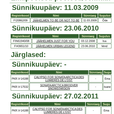
Sünnikuupäev: 11.03.2009
Registrikood
Nimi
Sünniaeg
Sugulus
FI20862/09
JÄÄHELMEN TO BE OR NOT TO BE
11.03.2009
Õde
Sünnikuupäev: 23.06.2010
Registrikood
Nimi
Sünniaeg
Sugulus
FIN61940/08
JÄÄHELMEN JUST FOR YOU
03.12.2008
Isa
FI43651/10
JÄÄHELMEN URBAN LEGEND
23.06.2010
Vend
Järglased:
Sünnikuupäev: -
Registrikood
Nimi
Sünniaeg
Sugu
CALYPSO FOR SONATA ARCTICA DES
PKR.V-14188
-
Ema
LUMIERES DE L'OST
SONATA ARCTICA BRODVER
PKR.V-17532
-
Isane
SNOWSTARSON
Sünnikuupäev: 27.02.2011
Registrikood
Nimi
Sünniaeg
Sugu
CALYPSO FOR SONATA ARCTICA DES
PKR.V-14188
-
Ema
LUMIERES DE L'OST