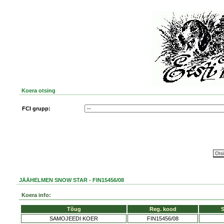
Koera otsing
FCI grupp:
JÄÄHELMEN SNOW STAR - FIN15456/08
Koera info:
Tõug
Reg. kood
SAMOJEEDI KOER
FIN15456/08