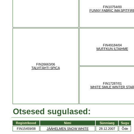
FIN10754/00
FUNNY FABRIC IMA SPITFIR
FIN49184/04
WUFFKUN ILTAIHME
FIN26663/06
TALVITÄHTI SPICA
FIN17287/01
WHITE SMILE WINTER STA
Otsesed sugulased:
Registrikood
Nimi
Sünniaeg
Sugu
FIN15459/08
JÄÄHELMEN SNOW WHITE
28.12.2007
Õde