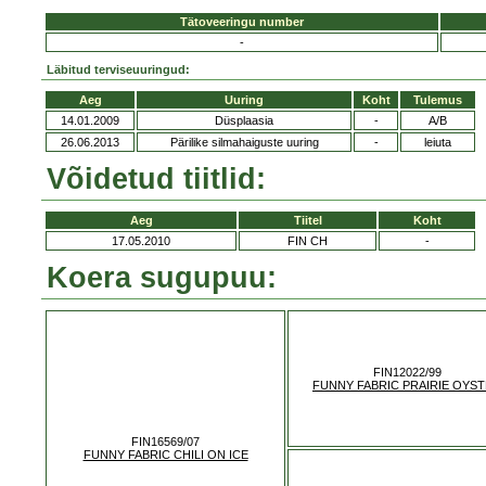
Tätoveeringu number
-
Läbitud terviseuuringud:
Aeg
Uuring
Koht
Tulemus
14.01.2009
Düsplaasia
-
A/B
26.06.2013
Pärilike silmahaiguste uuring
-
leiuta
Võidetud tiitlid:
Aeg
Tiitel
Koht
17.05.2010
FIN CH
-
Koera sugupuu:
FIN12022/99
FUNNY FABRIC PRAIRIE OYS
FIN16569/07
FUNNY FABRIC CHILI ON ICE