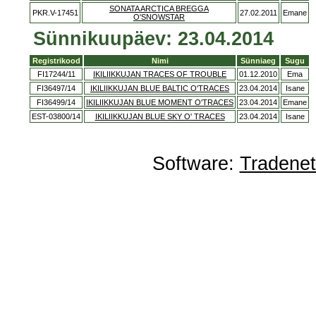
SONATA ARCTICA BREGGA
PKR.V-17451
27.02.2011
Emane
O'SNOWSTAR
Sünnikuupäev: 23.04.2014
Registrikood
Nimi
Sünniaeg
Sugu
FI17244/11
IKILIIKKUJAN TRACES OF TROUBLE
01.12.2010
Ema
FI36497/14
IKILIIKKUJAN BLUE BALTIC O'TRACES
23.04.2014
Isane
FI36499/14
IKILIIKKUJAN BLUE MOMENT O'TRACES
23.04.2014
Emane
EST-03800/14
IKILIIKKUJAN BLUE SKY O' TRACES
23.04.2014
Isane
Software:
Tradene