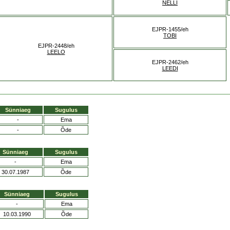
NELLI
EJPR-1455/eh
TOBI
EJPR-2448/eh
LEELO
EJPR-2462/eh
LEEDI
Sünniaeg
Sugulus
-
Ema
-
Õde
Sünniaeg
Sugulus
-
Ema
30.07.1987
Õde
Sünniaeg
Sugulus
-
Ema
10.03.1990
Õde