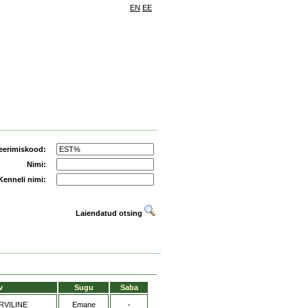
EN
EE
eerimiskood:
Nimi:
Kenneli nimi:
Laiendatud otsing
v
Sugu
Saba
VILINE
Emane
-