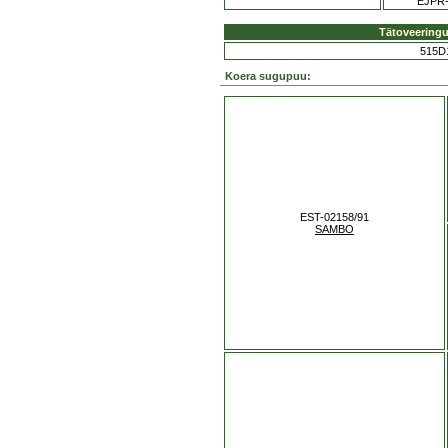
EJPR-
Tätoveering
515D
Koera sugupuu:
EST-02158/91
SAMBO