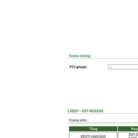
Koera otsing
FCI grupp:
LEEDY - EST-05151/93
Koera info:
Tõug
Reg
EST-0
EESTI HAGIJAS