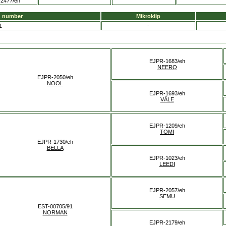
2477/eh
u number
Mikrokiip
1
-
EJPR-1683/eh
NEERO
EJPR-2050/eh
NOOL
EJPR-1693/eh
VÄLE
EJPR-1209/eh
TOMI
EJPR-1730/eh
BELLA
EJPR-1023/eh
LEEDI
EJPR-2057/eh
SEMU
EST-00705/91
NORMAN
EJPR-2179/eh