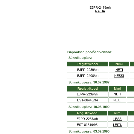
EJPR-2478/eh
NAIDA
Isapoolsed poolõed/vennad:
Sünnikuupäev: -
Registrikood
Nimi
EJPR-2239/eh
NETI
EJPR-2400/eh
NESSI
Sünnikuupäev: 30.07.1987
Registrikood
Nimi
EJPR-2239/eh
NETI
EST-06445/94
NEILI
Sünnikuupäev: 10.03.1990
Registrikood
Nimi
EJPR-2237/eh
LESSI
EST-01619/95
LEITU
Sünnikuupäev: 03.09.1990