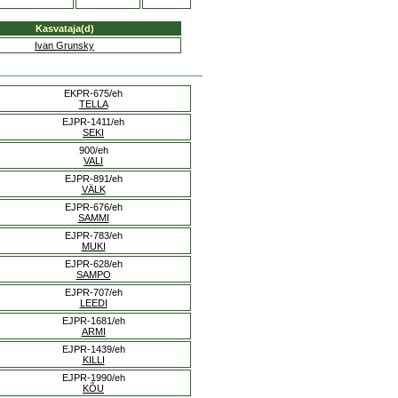
Kasvataja(d)
Ivan Grunsky
EKPR-675/eh
TELLA
EJPR-1411/eh
SEKI
900/eh
VALI
EJPR-891/eh
VÄLK
EJPR-676/eh
SAMMI
EJPR-783/eh
MUKI
EJPR-628/eh
SAMPO
EJPR-707/eh
LEEDI
EJPR-1681/eh
ARMI
EJPR-1439/eh
KILLI
EJPR-1990/eh
KÕU