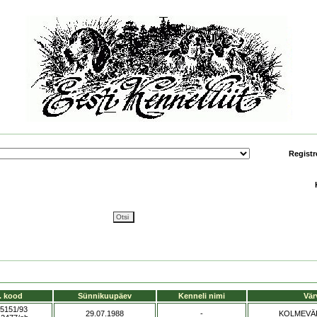
Registr
. kood
Sünnikuupäev
Kenneli nimi
Vär
5151/93
29.07.1988
-
KOLMEVÄR