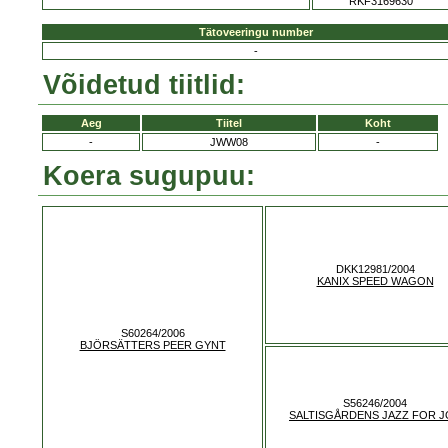
RKF3169630
Tätoveeringu number
-
Võidetud tiitlid:
Aeg
Tiitel
Koht
-
JWW08
-
Koera sugupuu:
DKK12981/2004
KANIX SPEED WAGON
S60264/2006
BJÖRSÄTTERS PEER GYNT
S56246/2004
SALTISGÅRDENS JAZZ FOR J