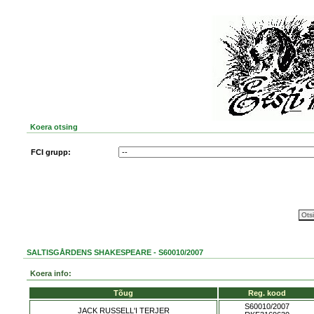
Koera otsing
FCI grupp:
SALTISGÅRDENS SHAKESPEARE - S60010/2007
Koera info:
Tõug
Reg. kood
S60010/2007
JACK RUSSELL'I TERJER