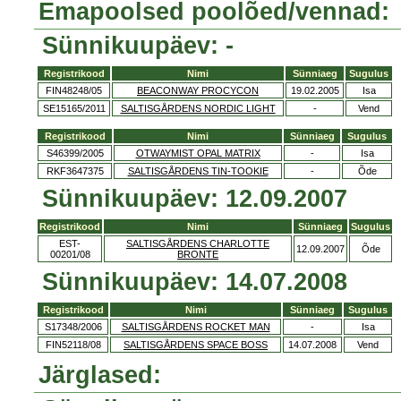
Emapoolsed poolõed/vennad:
Sünnikuupäev: -
Registrikood
Nimi
Sünniaeg
Sugulus
FIN48248/05
BEACONWAY PROCYCON
19.02.2005
Isa
SE15165/2011
SALTISGÅRDENS NORDIC LIGHT
-
Vend
Registrikood
Nimi
Sünniaeg
Sugulus
S46399/2005
OTWAYMIST OPAL MATRIX
-
Isa
RKF3647375
SALTISGÅRDENS TIN-TOOKIE
-
Õde
Sünnikuupäev: 12.09.2007
Registrikood
Nimi
Sünniaeg
Sugulus
EST-
SALTISGÅRDENS CHARLOTTE
12.09.2007
Õde
00201/08
BRONTE
Sünnikuupäev: 14.07.2008
Registrikood
Nimi
Sünniaeg
Sugulus
S17348/2006
SALTISGÅRDENS ROCKET MAN
-
Isa
FIN52118/08
SALTISGÅRDENS SPACE BOSS
14.07.2008
Vend
Järglased: