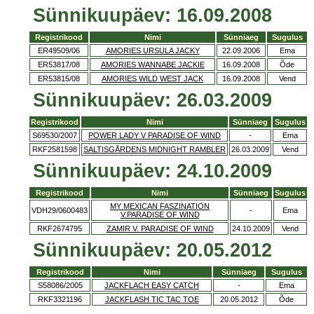
Sünnikuupäev: 16.09.2008
Registrikood
Nimi
Sünniaeg
Sugulus
ER49509/06
AMORIES URSULA JACKY
22.09.2006
Ema
ER53817/08
AMORIES WANNABE JACKIE
16.09.2008
Õde
ER53815/08
AMORIES WILD WEST JACK
16.09.2008
Vend
Sünnikuupäev: 26.03.2009
Registrikood
Nimi
Sünniaeg
Sugulus
S69530/2007
POWER LADY V PARADISE OF WIND
-
Ema
RKF2581598
SALTISGÅRDENS MIDNIGHT RAMBLER
26.03.2009
Vend
Sünnikuupäev: 24.10.2009
Registrikood
Nimi
Sünniaeg
Sugulus
MY MEXICAN FASZINATION
VDH29/0600483
-
Ema
V.PARADISE OF WIND
RKF2674795
ZAMIR V. PARADISE OF WIND
24.10.2009
Vend
Sünnikuupäev: 20.05.2012
Registrikood
Nimi
Sünniaeg
Sugulus
S58086/2005
JACKFLACH EASY CATCH
-
Ema
RKF3321196
JACKFLASH TIC TAC TOE
20.05.2012
Õde