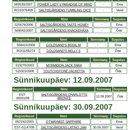
S69530/2007
POWER LADY V PARADISE OF WIND
-
Ema
ROI10/76458
SALTISGÅRDENS TUMBLING DICE
-
Vend
Registrikood
Nimi
Sünniaeg
Sugulus
S25679/2006
SALTISGÅRDENS TASTE HONEY
-
Ema
S69042/2007
SALTISGÅRDENS KNÄCKEHÄXA
-
Õde
Registrikood
Nimi
Sünniaeg
Sugulus
S58415/2008
GOLDSAND'S BODIL M
-
Ema
ROI11/55274
GOLDSAND'S NELLY S
-
Õde
Registrikood
Nimi
Sünniaeg
Sugulus
S19270/2003
MYRMIDON JACK TARA
-
Ema
S15322/2008
TOUTCHSTONE JACKETTA
-
Õde
Sünnikuupäev: 12.09.2007
Registrikood
Nimi
Sünniaeg
Sugulus
EST-
SALTISGÅRDENS CHARLOTTE
12.09.2007
Õde
00201/08
BRONTE
Sünnikuupäev: 30.09.2007
Registrikood
Nimi
Sünniaeg
Sugulus
S52192/2003
OTWAYMIST SAPPHIRE
-
Ema
EST-01147/08
SALTISGÅRDENS LATINO JAM
30.09.2007
Vend