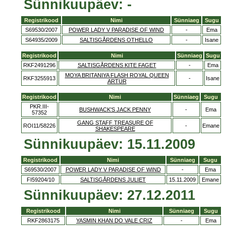
Sünnikuupäev: -
Registrikood
Nimi
Sünniaeg
Sugu
S69530/2007
POWER LADY V PARADISE OF WIND
-
Ema
S64935/2009
SALTISGÅRDENS OTHELLO
-
Isane
Registrikood
Nimi
Sünniaeg
Sugu
RKF2491296
SALTISGÅRDENS KITE FAGET
-
Ema
MOYA BRITANIYA FLASH ROYAL QUEEN
RKF3255913
-
Isane
ARTUR
Registrikood
Nimi
Sünniaeg
Sugu
PKR.III-
BUSHWACK'S JACK PENNY
-
Ema
57352
GANG STAFF TREASURE OF
ROI11/58226
-
Emane
SHAKESPEARE
Sünnikuupäev: 15.11.2009
Registrikood
Nimi
Sünniaeg
Sugu
S69530/2007
POWER LADY V PARADISE OF WIND
-
Ema
FI59204/10
SALTISGÅRDENS JULIET
15.11.2009
Emane
Sünnikuupäev: 27.12.2011
Registrikood
Nimi
Sünniaeg
Sugu
RKF2863175
YASMIN KHAN DO VALE CRIZ
-
Ema