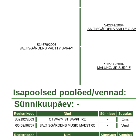
S42241/2004
SALTISGÅRDENS SNILLE O S
S14679/2006
SALTISGÅRDENS PRETTY SPIFFY
S12700/2004
MALUNG/ JR SURFIE
Isapoolsed poolõed/vennad:
Sünnikuupäev: -
Registrikood
Nimi
Sünniaeg
Sugulus
S52192/2003
OTWAYMIST SAPPHIRE
-
Ema
ROI09/96757
SALTISGÅRDENS MUSIC MAESTRO
-
Vend
Registrikood
Nimi
Sünniaeg
Sugulus