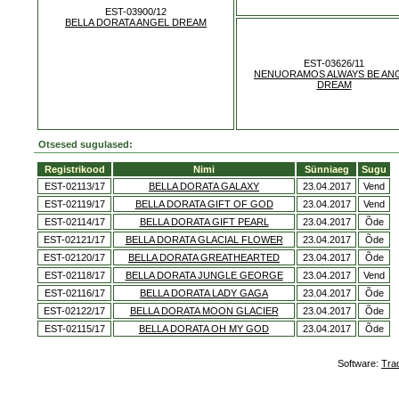
EST-03900/12
BELLA DORATA ANGEL DREAM
EST-03626/11
NENUORAMOS ALWAYS BE AN
DREAM
Otsesed sugulased:
Registrikood
Nimi
Sünniaeg
Sugu
EST-02113/17
BELLA DORATA GALAXY
23.04.2017
Vend
EST-02119/17
BELLA DORATA GIFT OF GOD
23.04.2017
Vend
EST-02114/17
BELLA DORATA GIFT PEARL
23.04.2017
Õde
EST-02121/17
BELLA DORATA GLACIAL FLOWER
23.04.2017
Õde
EST-02120/17
BELLA DORATA GREATHEARTED
23.04.2017
Õde
EST-02118/17
BELLA DORATA JUNGLE GEORGE
23.04.2017
Vend
EST-02116/17
BELLA DORATA LADY GAGA
23.04.2017
Õde
EST-02122/17
BELLA DORATA MOON GLACIER
23.04.2017
Õde
EST-02115/17
BELLA DORATA OH MY GOD
23.04.2017
Õde
Software:
Tra