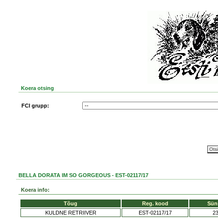
Koera otsing
FCI grupp:
BELLA DORATA IM SO GORGEOUS - EST-02117/17
Koera info:
Tõug
Reg. kood
Sün
KULDNE RETRIIVER
EST-02117/17
23