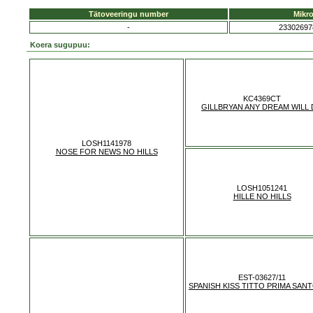
Tätoveeringu number
Mikro
-
23302697
Koera sugupuu:
KC4369CT
GILLBRYAN ANY DREAM WILL
LOSH1141978
NOSE FOR NEWS NO HILLS
LOSH1051241
HILLE NO HILLS
EST-03627/11
SPANISH KISS TITTO PRIMA SAN