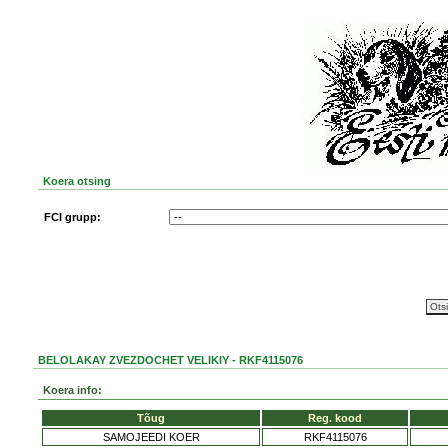
Koera otsing
FCI grupp:
BELOLAKAY ZVEZDOCHET VELIKIY - RKF4115076
Koera info:
Tõug
Reg. kood
SAMOJEEDI KOER
RKF4115076