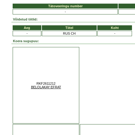
Tätoveeringu number
-
Võidetud tiitlid:
Aeg
Tiitel
Koht
-
RUS CH
-
Koera sugupuu:
RKF2611212
BELOLAKAY EFRAT