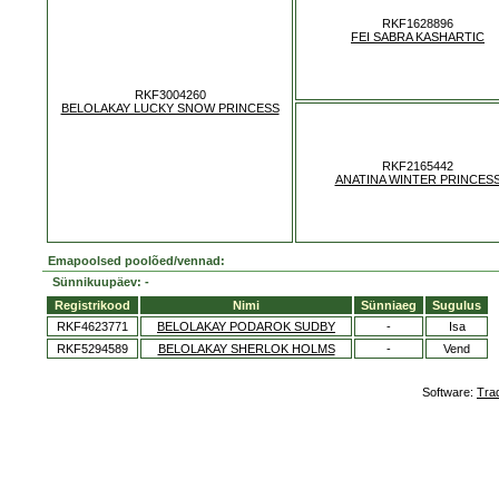
RKF1628896
FEI SABRA KASHARTIC
RKF3004260
BELOLAKAY LUCKY SNOW PRINCESS
RKF2165442
ANATINA WINTER PRINCES
Emapoolsed poolõed/vennad:
Sünnikuupäev: -
Registrikood
Nimi
Sünniaeg
Sugulus
RKF4623771
BELOLAKAY PODAROK SUDBY
-
Isa
RKF5294589
BELOLAKAY SHERLOK HOLMS
-
Vend
Software:
Tra